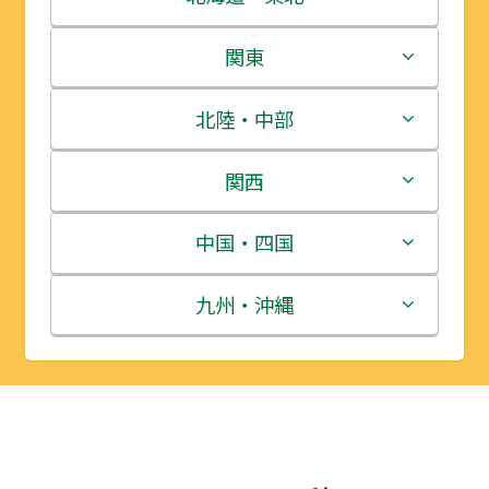
北海道
関東
青森県
茨城県
北陸・中部
岩手県
栃木県
新潟県
関西
宮城県
群馬県
富山県
三重県
中国・四国
秋田県
埼玉県
石川県
滋賀県
鳥取県
九州・沖縄
山形県
千葉県
福井県
京都府
島根県
福岡県
福島県
東京都
山梨県
大阪府
岡山県
佐賀県
神奈川県
長野県
兵庫県
広島県
長崎県