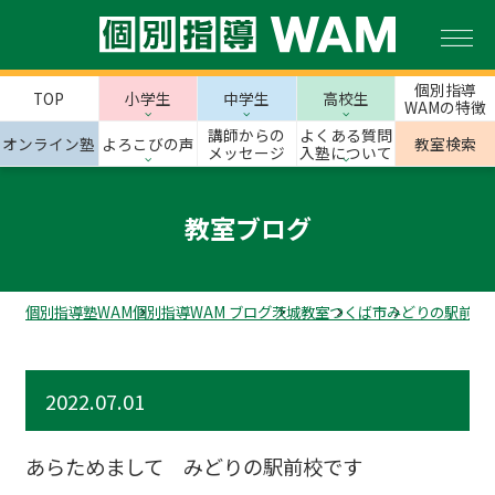
個別指導
TOP
小学生
中学生
高校生
WAMの特徴
講師からの
よくある質問
オンライン塾
よろこびの声
教室検索
メッセージ
入塾について
教室ブログ
個別指導塾WAM
個別指導WAM ブログ
茨城教室
つくば市
みどりの駅前校
2022.07.01
あらためまして みどりの駅前校です