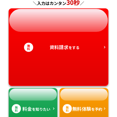
30秒
＼入力はカンタン
／
岐阜県
奈良県
山口県
熊本県
静岡県
和歌山県
徳島県
大分県
愛知県
香川県
宮崎県
無
資料請求
をする
料
愛媛県
鹿児島県
高知県
沖縄県
無
無
料金
無料体験
を知りたい
を予約
料
料