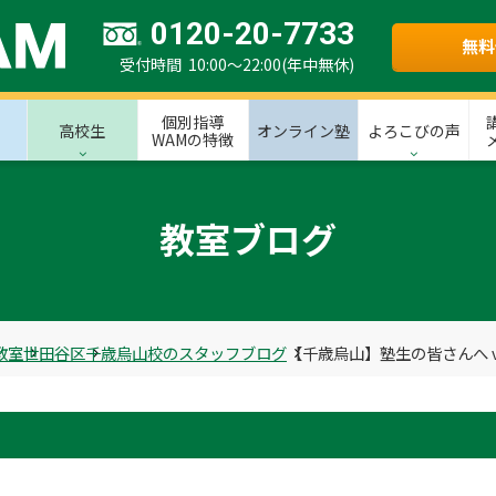
0120-20-7733
無料
受付時間 10:00～22:00(年中無休)
個別指導
高校生
オンライン塾
よろこびの声
WAMの特徴
教室ブログ
教室
世田谷区
千歳烏山校のスタッフブログ
【千歳烏山】塾生の皆さんへ vo