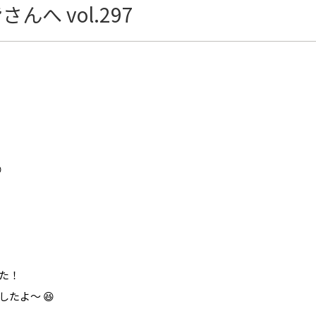
へ vol.297

た！
たよ〜 😆