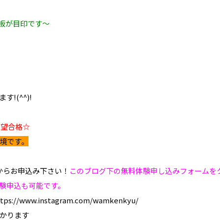
看板が目印です～
!(^^)!
志望合格☆
境です。
からお申込み下さい！
このブログ下の無料体験申し込みフォームを
験申込も可能です。
www.instagram.com/wamkenkyu/
かります