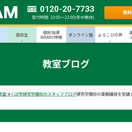
0120-20-7733
無料
受付時間 10:00～22:00(年中無休)
個別指導
高校生
オンライン塾
よろこびの声
WAMの特徴
教室ブログ
教室
つくば市
研究学園校のスタッフブログ
研究学園校の夏期講習を受講