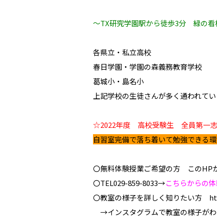
～TX研究学園駅から徒歩3分 緑の
各県立・私立高校
春日学園・学園の森義務教育学校
葛城小・島名小
上記学校の生徒さんが多く通われています
☆2022年度 高校受験生 全員第一
自習室完備で落ち着いて勉強できる環
〇無料体験授業ご希望の方 このHP
〇TEL029-859-8033→
こちらからの体
〇教室の様子を詳しく知りたい方 https://
→インスタグラムで教室の様子がわ