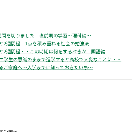
週間を切りました 直前期の学習～理科編〜
と2週間程 1点を積み重ねる社会の勉強法
と2週間程・・この時期は何をするべきか 国語編
中学生の意識のままで進学すると高校で大変なことに・・
るご家庭へ～入学までに知っておきたい事～
究学園校