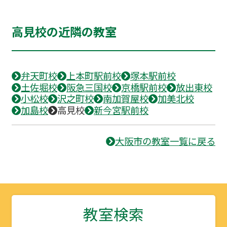
高見校の近隣の教室
弁天町校
上本町駅前校
塚本駅前校
土佐堀校
阪急三国校
京橋駅前校
放出東校
小松校
沢之町校
南加賀屋校
加美北校
加島校
高見校
新今宮駅前校
大阪市の教室一覧に戻る
教室検索