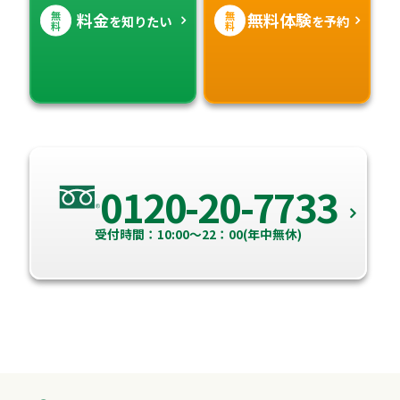
無
無
料金
無料体験
を知りたい
を予約
料
料
0120-20-7733
受付時間：10:00～22：00(年中無休)