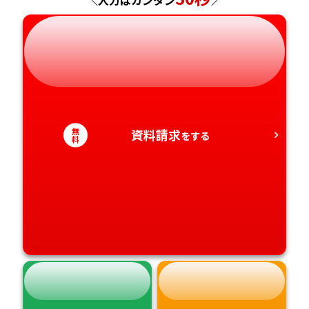
＼入力はカンタン
／
岐阜県
奈良県
山口県
熊本県
静岡県
和歌山県
徳島県
大分県
愛知県
香川県
宮崎県
愛媛県
無
鹿児島県
資料請求
をする
料
高知県
沖縄県