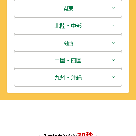
北海道
関東
青森県
茨城県
北陸・中部
岩手県
栃木県
新潟県
関西
宮城県
群馬県
富山県
三重県
中国・四国
秋田県
埼玉県
石川県
滋賀県
鳥取県
九州・沖縄
山形県
千葉県
福井県
京都府
島根県
福岡県
福島県
東京都
山梨県
大阪府
岡山県
佐賀県
神奈川県
長野県
兵庫県
広島県
長崎県
30秒