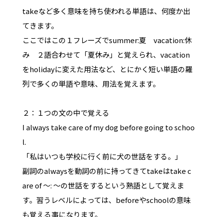
takeなど多く意味を持ち使われる単語は、何度か出
てきます。
ここではこの１フレーズでsummer:夏 vacation:休
み ２語合わせて「夏休み」と覚えられ、vacation
をholidayに変えた用法など、とにかく短い単語の羅
列で多くの単語や意味、用法を覚えます。
２：１つの文の中で覚える
I always take care of my dog before going to schoo
l.
「私はいつも学校に行く前に犬の世話をする。」
副詞のalwaysを動詞の前に持ってきてtakeはtake c
are of ～: ～の世話をするという熟語として覚えま
す。習うレベルによっては、beforeやschoolの意味
も覚える事になります。