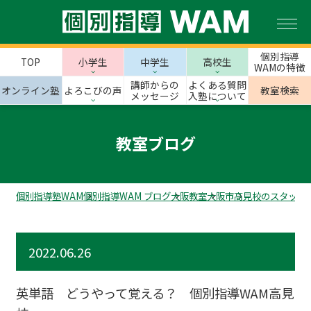
個別指導
TOP
小学生
中学生
高校生
WAMの特徴
講師からの
よくある質問
オンライン塾
よろこびの声
教室検索
メッセージ
入塾について
教室ブログ
個別指導塾WAM
個別指導WAM ブログ
大阪教室
大阪市
高見校のスタッフ
2022.06.26
英単語 どうやって覚える？ 個別指導WAM高見