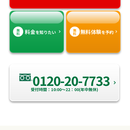
高知県
沖縄県
無
無
料金
無料体験
を知りたい
を予約
料
料
0120-20-7733
受付時間：10:00～22：00(年中無休)