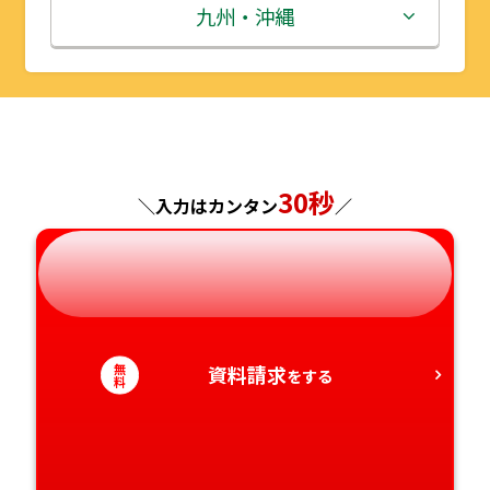
秋田県
埼玉県
石川県
滋賀県
鳥取県
九州・沖縄
山形県
千葉県
福井県
京都府
島根県
福岡県
福島県
東京都
山梨県
大阪府
岡山県
佐賀県
神奈川県
長野県
兵庫県
広島県
長崎県
30秒
＼入力はカンタン
／
岐阜県
奈良県
山口県
熊本県
静岡県
和歌山県
徳島県
大分県
無
資料請求
愛知県
香川県
をする
宮崎県
料
愛媛県
鹿児島県