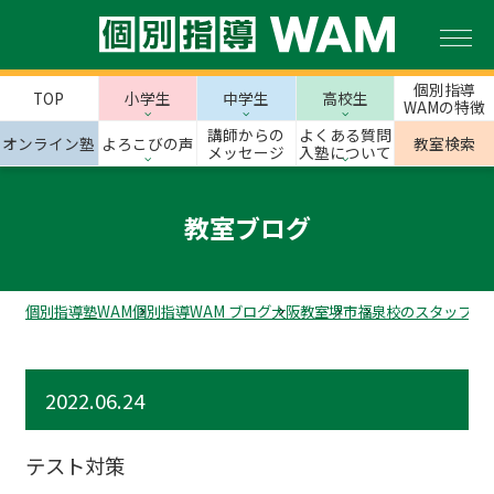
個別指導
TOP
小学生
中学生
高校生
WAMの特徴
講師からの
よくある質問
オンライン塾
よろこびの声
教室検索
メッセージ
入塾について
教室ブログ
個別指導塾WAM
個別指導WAM ブログ
大阪教室
堺市
福泉校のスタッフブ
2022.06.24
テスト対策