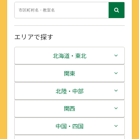
エリアで探す
北海道・東北
北海道
関東
青森県
茨城県
北陸・中部
岩手県
栃木県
新潟県
関西
宮城県
群馬県
富山県
三重県
中国・四国