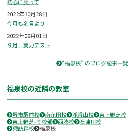
初心に戻って
2022年10月28日
今月も名言より
2022年09月01日
９月 実力テスト
“福泉校” のブログ記事一覧
福泉校の近隣の教室
堺市駅前校
南花田校
浅香山校
東上野芝校
東上野芝-高校部
西湊校
石津川校
諏訪森校
福泉校