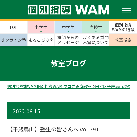
個別指導
TOP
小学生
中学生
高校生
WAMの特徴
講師からの
よくある質問
オンライン塾
よろこびの声
教室検索
メッセージ
入塾について
教室ブログ
個別指導塾WAM
個別指導WAM ブログ
東京教室
世田谷区
千歳烏山校のス
2022.06.15
【千歳烏山】塾生の皆さんへ vol.291