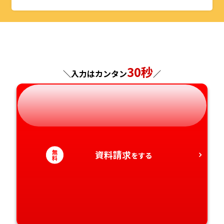
山形県
千葉県
福井県
京都府
島根県
福岡県
福島県
東京都
山梨県
大阪府
岡山県
佐賀県
神奈川県
長野県
兵庫県
広島県
長崎県
30秒
＼入力はカンタン
／
岐阜県
奈良県
山口県
熊本県
静岡県
和歌山県
徳島県
大分県
愛知県
香川県
宮崎県
無
資料請求
をする
料
愛媛県
鹿児島県
高知県
沖縄県