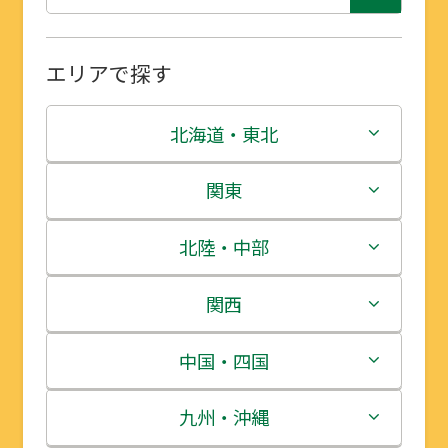
エリアで探す
北海道・東北
北海道
関東
青森県
茨城県
北陸・中部
岩手県
栃木県
新潟県
関西
宮城県
群馬県
富山県
三重県
中国・四国
秋田県
埼玉県
石川県
滋賀県
鳥取県
九州・沖縄