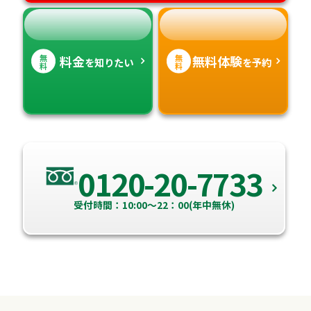
無
無
料金
無料体験
を知りたい
を予約
料
料
0120-20-7733
受付時間：10:00～22：00(年中無休)