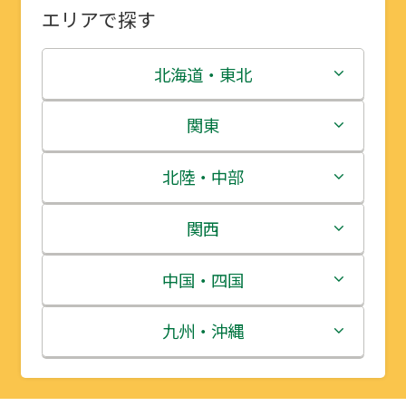
エリアで探す
北海道・東北
北海道
関東
青森県
茨城県
北陸・中部
岩手県
栃木県
新潟県
関西
宮城県
群馬県
富山県
三重県
中国・四国
秋田県
埼玉県
石川県
滋賀県
鳥取県
九州・沖縄
山形県
千葉県
福井県
京都府
島根県
福岡県