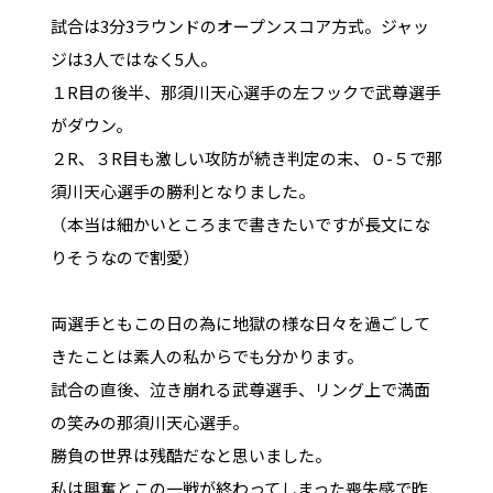
試合は3分3ラウンドのオープンスコア方式。ジャッ
ジは3人ではなく5人。
１R目の後半、那須川天心選手の左フックで武尊選手
がダウン。
２R、３R目も激しい攻防が続き判定の末、０-５で那
須川天心選手の勝利となりました。
（本当は細かいところまで書きたいですが長文にな
りそうなので割愛）
両選手ともこの日の為に地獄の様な日々を過ごして
きたことは素人の私からでも分かります。
試合の直後、泣き崩れる武尊選手、リング上で満面
の笑みの那須川天心選手。
勝負の世界は残酷だなと思いました。
私は興奮とこの一戦が終わってしまった喪失感で昨