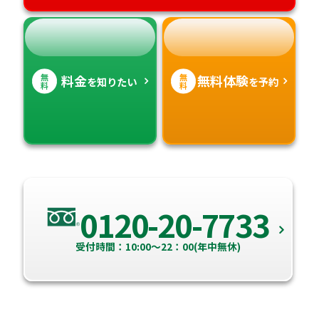
無
無
料金
無料体験
を知りたい
を予約
料
料
0120-20-7733
受付時間：10:00～22：00(年中無休)