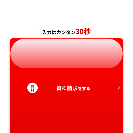
福島県
東京都
山梨県
大阪府
岡山県
佐賀県
神奈川県
長野県
兵庫県
広島県
長崎県
30秒
＼入力はカンタン
／
岐阜県
奈良県
山口県
熊本県
静岡県
和歌山県
徳島県
大分県
愛知県
香川県
宮崎県
無
資料請求
をする
愛媛県
鹿児島県
料
高知県
沖縄県