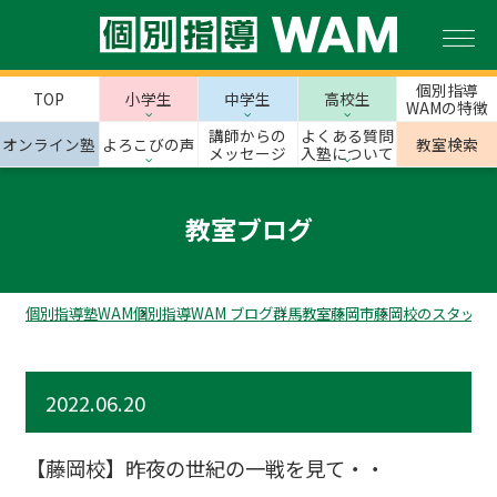
個別指導
TOP
小学生
中学生
高校生
WAMの特徴
講師からの
よくある質問
オンライン塾
よろこびの声
教室検索
メッセージ
入塾について
教室ブログ
個別指導塾WAM
個別指導WAM ブログ
群馬教室
藤岡市
藤岡校のスタッフ
2022.06.20
【藤岡校】昨夜の世紀の一戦を見て・・