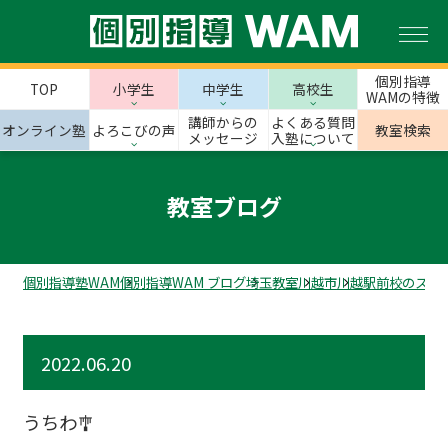
個別指導
TOP
小学生
中学生
高校生
WAMの特徴
講師からの
よくある質問
オンライン塾
よろこびの声
教室検索
メッセージ
入塾について
教室ブログ
個別指導塾WAM
個別指導WAM ブログ
埼玉教室
川越市
川越駅前校のスタ
2022.06.20
うちわ🎐