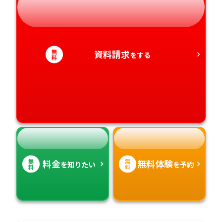
静岡県
和歌山県
徳島県
大分県
愛知県
香川県
宮崎県
無
資料請求
をする
料
愛媛県
鹿児島県
高知県
沖縄県
無
無
料金
無料体験
を知りたい
を予約
料
料