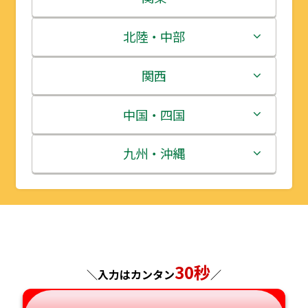
青森県
茨城県
北陸・中部
岩手県
栃木県
新潟県
関西
宮城県
群馬県
富山県
三重県
中国・四国
秋田県
埼玉県
石川県
滋賀県
鳥取県
九州・沖縄
山形県
千葉県
福井県
京都府
島根県
福岡県
福島県
東京都
山梨県
大阪府
岡山県
佐賀県
神奈川県
長野県
兵庫県
広島県
長崎県
30秒
＼入力はカンタン
／
岐阜県
奈良県
山口県
熊本県