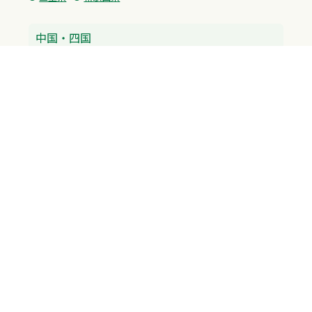
中国・四国
広島県
香川県
愛媛県
徳島県
九州・沖縄
福岡県
佐賀県
長崎県
熊本県
沖縄県
プライバシーポリシー
H.M.GROUP
WAMからのお知らせ
サイトマップ
自習室利用申込
成績保証制度 利用申込