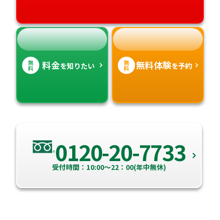
高知県
沖縄県
無
無
料金
無料体験
を知りたい
を予約
料
料
0120-20-7733
受付時間：10:00～22：00(年中無休)