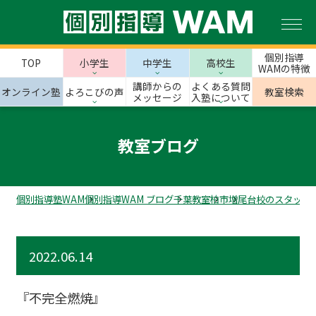
個別指導
TOP
小学生
中学生
高校生
WAMの特徴
講師からの
よくある質問
オンライン塾
よろこびの声
教室検索
メッセージ
入塾について
教室ブログ
個別指導塾WAM
個別指導WAM ブログ
千葉教室
柏市
増尾台校のスタッフ
2022.06.14
『不完全燃焼』