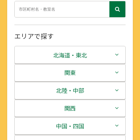
エリアで探す
北海道・東北
北海道
関東
青森県
茨城県
北陸・中部
岩手県
栃木県
新潟県
関西
宮城県
群馬県
富山県
三重県
中国・四国