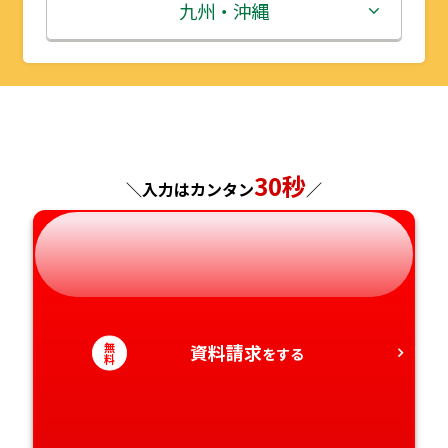
秋田県
埼玉県
石川県
滋賀県
鳥取県
九州・沖縄
山形県
千葉県
福井県
京都府
島根県
福岡県
福島県
東京都
山梨県
大阪府
岡山県
佐賀県
神奈川県
長野県
兵庫県
広島県
長崎県
30秒
＼入力はカンタン
／
岐阜県
奈良県
山口県
熊本県
静岡県
和歌山県
徳島県
大分県
愛知県
香川県
宮崎県
無
資料請求
をする
料
愛媛県
鹿児島県