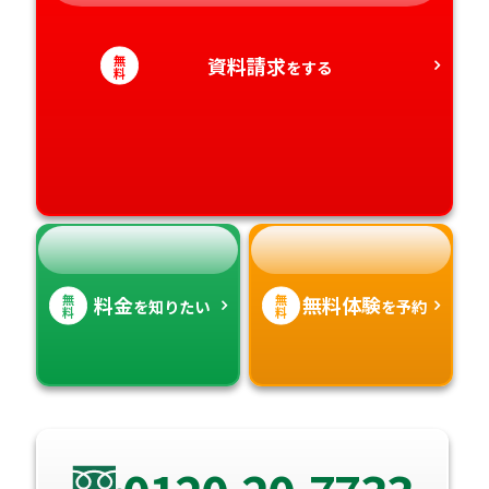
静岡県
和歌山県
徳島県
大分県
愛知県
香川県
無
資料請求
宮崎県
をする
料
愛媛県
鹿児島県
高知県
沖縄県
無
無
料金
無料体験
を知りたい
を予約
料
料