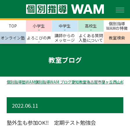
個別指導
TOP
小学生
中学生
高校生
WAMの特徴
講師からの
よくある質問
オンライン塾
よろこびの声
教室検索
メッセージ
入塾について
教室ブログ
個別指導塾WAM
個別指導WAM ブログ
愛知教室
名古屋市
星ヶ丘西山校の
2022.06.11
塾外生も参加OK‼ 定期テスト勉強会