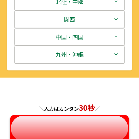
青森県
茨城県
北陸・中部
岩手県
栃木県
新潟県
関西
宮城県
群馬県
富山県
三重県
中国・四国
秋田県
埼玉県
石川県
滋賀県
鳥取県
九州・沖縄
山形県
千葉県
福井県
京都府
島根県
福岡県
福島県
東京都
山梨県
大阪府
岡山県
佐賀県
神奈川県
長野県
兵庫県
広島県
長崎県
30秒
＼入力はカンタン
／
岐阜県
奈良県
山口県
熊本県