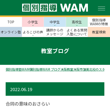
個別指導
TOP
小学生
中学生
高校生
WAMの特徴
講師からの
よくある質問
オンライン塾
よろこびの声
教室検索
メッセージ
入塾について
教室ブログ
個別指導塾WAM
個別指導WAM ブログ
大阪教室
大阪市
加美北校のスタッ
2022.06.19
合同の意味のおさらい