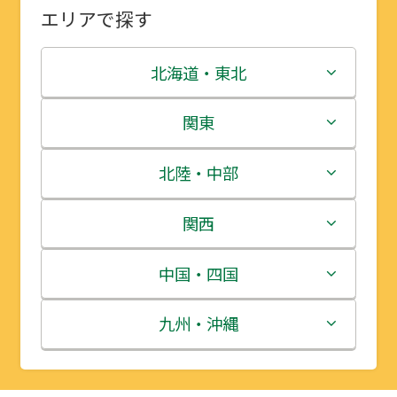
エリアで探す
北海道・東北
北海道
関東
青森県
茨城県
北陸・中部
岩手県
栃木県
新潟県
関西
宮城県
群馬県
富山県
三重県
中国・四国
秋田県
埼玉県
石川県
滋賀県
鳥取県
九州・沖縄
山形県
千葉県
福井県
京都府
島根県
福岡県