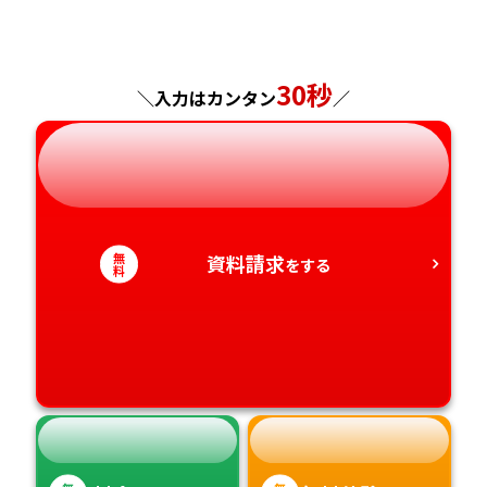
福島県
東京都
山梨県
大阪府
岡山県
佐賀県
神奈川県
長野県
兵庫県
広島県
30秒
長崎県
＼入力はカンタン
／
岐阜県
奈良県
山口県
熊本県
静岡県
和歌山県
徳島県
大分県
無
資料請求
をする
愛知県
香川県
宮崎県
料
愛媛県
鹿児島県
高知県
沖縄県