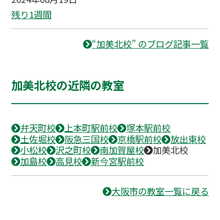
残り1週間
“加美北校” のブログ記事一覧
加美北校の近隣の教室
弁天町校
上本町駅前校
塚本駅前校
土佐堀校
阪急三国校
京橋駅前校
放出東校
小松校
沢之町校
南加賀屋校
加美北校
加島校
高見校
新今宮駅前校
大阪市の教室一覧に戻る