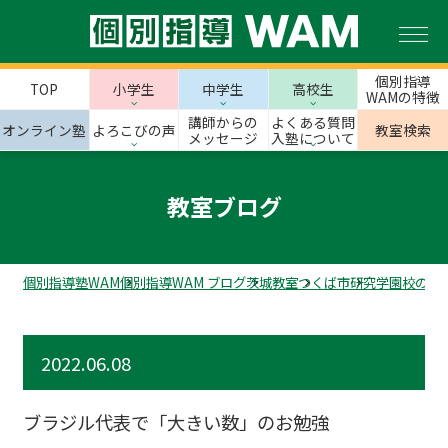
個別指導
TOP
小学生
中学生
高校生
WAMの特徴
講師からの
よくある質問
オンライン塾
よろこびの声
教室検索
メッセージ
入塾について
教室ブログ
個別指導塾WAM
個別指導WAM ブログ
茨城教室
つくば市
研究学園校のス
2022.06.08
ブラジル代表で「大きい数」のお勉強