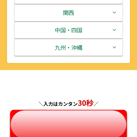
岩手県
栃木県
新潟県
関西
宮城県
群馬県
富山県
三重県
中国・四国
秋田県
埼玉県
石川県
滋賀県
鳥取県
九州・沖縄
山形県
千葉県
福井県
京都府
島根県
福岡県
福島県
東京都
山梨県
大阪府
岡山県
佐賀県
神奈川県
長野県
兵庫県
広島県
長崎県
30秒
＼入力はカンタン
／
岐阜県
奈良県
山口県
熊本県
静岡県
和歌山県
徳島県
大分県