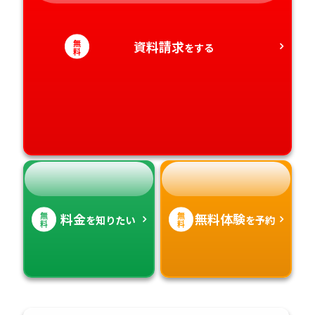
愛知県
香川県
宮崎県
無
資料請求
をする
料
愛媛県
鹿児島県
高知県
沖縄県
無
無
料金
無料体験
を知りたい
を予約
料
料