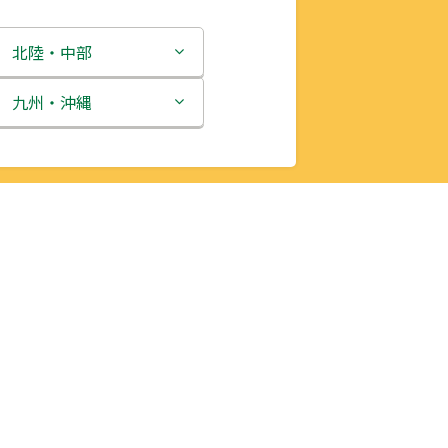
北陸・中部
新潟県
九州・沖縄
富山県
福岡県
石川県
佐賀県
福井県
長崎県
山梨県
熊本県
長野県
大分県
岐阜県
宮崎県
静岡県
鹿児島県