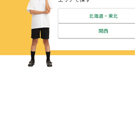
北海道・東北
北海道
関西
青森県
三重県
岩手県
滋賀県
宮城県
京都府
秋田県
大阪府
山形県
兵庫県
福島県
奈良県
和歌山県