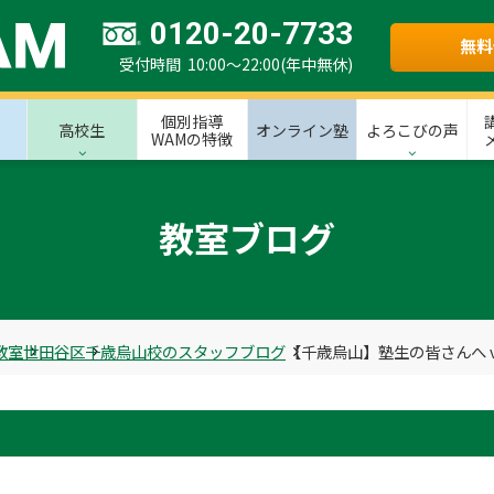
0120-20-7733
無料
受付時間 10:00～22:00(年中無休)
個別指導
高校生
オンライン塾
よろこびの声
WAMの特徴
教室ブログ
教室
世田谷区
千歳烏山校のスタッフブログ
【千歳烏山】塾生の皆さんへ vo