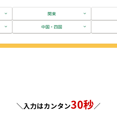
関東
茨城県
中国・四国
栃木県
鳥取県
群馬県
島根県
埼玉県
岡山県
千葉県
広島県
東京都
山口県
30秒
神奈川県
徳島県
＼入力はカンタン
／
香川県