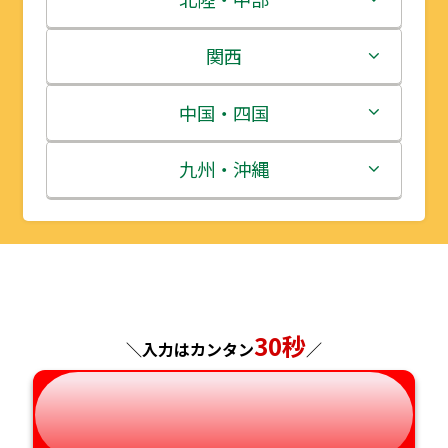
岩手県
栃木県
新潟県
関西
宮城県
群馬県
富山県
三重県
中国・四国
秋田県
埼玉県
石川県
滋賀県
鳥取県
九州・沖縄
山形県
千葉県
福井県
京都府
島根県
福岡県
福島県
東京都
山梨県
大阪府
岡山県
佐賀県
神奈川県
長野県
兵庫県
広島県
長崎県
30秒
＼入力はカンタン
／
岐阜県
奈良県
山口県
熊本県
静岡県
和歌山県
徳島県
大分県