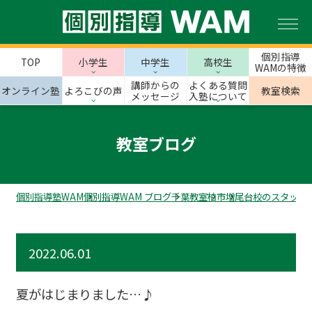
個別指導
TOP
小学生
中学生
高校生
WAMの特徴
講師からの
よくある質問
オンライン塾
よろこびの声
教室検索
メッセージ
入塾について
教室ブログ
個別指導塾WAM
個別指導WAM ブログ
千葉教室
柏市
増尾台校のスタッフ
2022.06.01
夏がはじまりました…♪