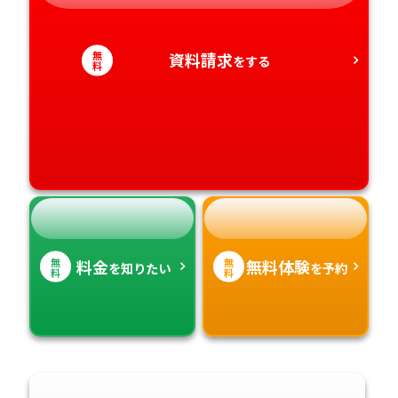
愛知県
香川県
宮崎県
無
資料請求
をする
料
愛媛県
鹿児島県
高知県
沖縄県
無
無
料金
無料体験
を知りたい
を予約
料
料