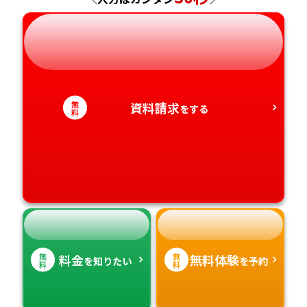
岐阜県
奈良県
山口県
熊本県
静岡県
和歌山県
徳島県
大分県
愛知県
香川県
宮崎県
無
資料請求
をする
料
愛媛県
鹿児島県
高知県
沖縄県
無
無
料金
無料体験
を知りたい
を予約
料
料