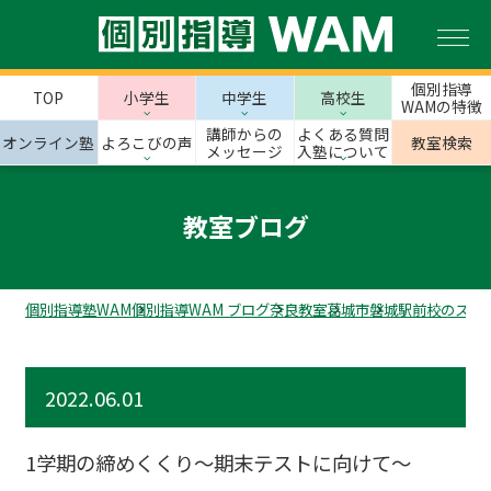
個別指導
TOP
小学生
中学生
高校生
WAMの特徴
講師からの
よくある質問
オンライン塾
よろこびの声
教室検索
メッセージ
入塾について
教室ブログ
個別指導塾WAM
個別指導WAM ブログ
奈良教室
葛城市
磐城駅前校のスタ
2022.06.01
1学期の締めくくり～期末テストに向けて～