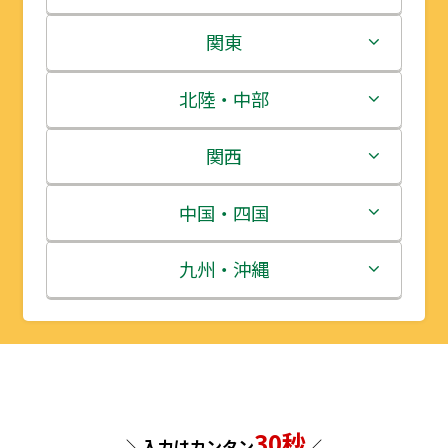
北海道
関東
青森県
茨城県
北陸・中部
岩手県
栃木県
新潟県
関西
宮城県
群馬県
富山県
三重県
中国・四国
秋田県
埼玉県
石川県
滋賀県
鳥取県
九州・沖縄
山形県
千葉県
福井県
京都府
島根県
福岡県
福島県
東京都
山梨県
大阪府
岡山県
佐賀県
神奈川県
長野県
兵庫県
広島県
長崎県
30秒
＼入力はカンタン
／