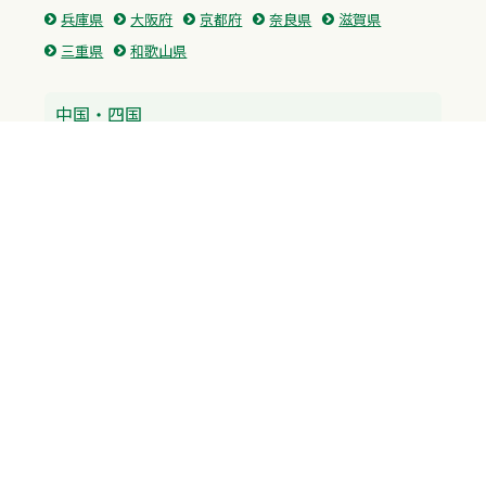
兵庫県
大阪府
京都府
奈良県
滋賀県
三重県
和歌山県
中国・四国
広島県
香川県
愛媛県
徳島県
九州・沖縄
福岡県
佐賀県
長崎県
熊本県
沖縄県
プライバシーポリシー
H.M.GROUP
WAMからのお知らせ
サイトマップ
自習室利用申込
成績保証制度 利用申込