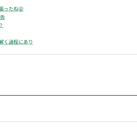
張ったね😮
報告
？
解く過程にあり