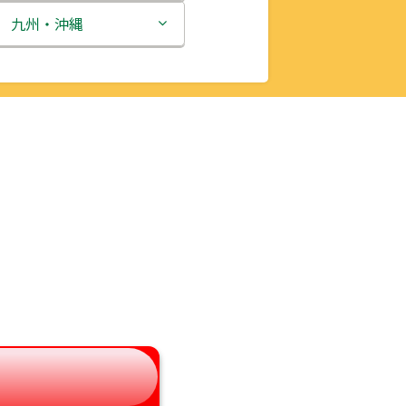
新潟県
九州・沖縄
富山県
福岡県
石川県
佐賀県
福井県
長崎県
山梨県
熊本県
長野県
大分県
岐阜県
宮崎県
静岡県
鹿児島県
愛知県
沖縄県