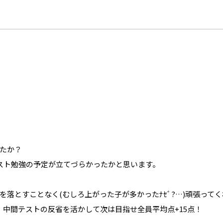
たか？
スト勉強の予定が立てづらかったかと思います。
落とすことなく(むしろ上がった子が多かったﾅｾﾞ?…)頑張って
。中間テストの反省を活かして次は目指せ全員平均点+15点！