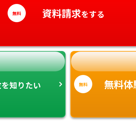
高知県
資料請求
をする
無料
金
無料体
を知りたい
無料