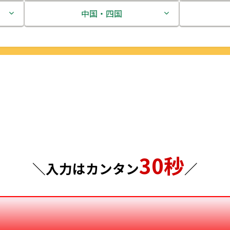
茨城県
中国・四国
栃木県
鳥取県
群馬県
島根県
埼玉県
岡山県
千葉県
広島県
東京都
山口県
30秒
神奈川県
徳島県
＼入力はカンタン
／
香川県
愛媛県