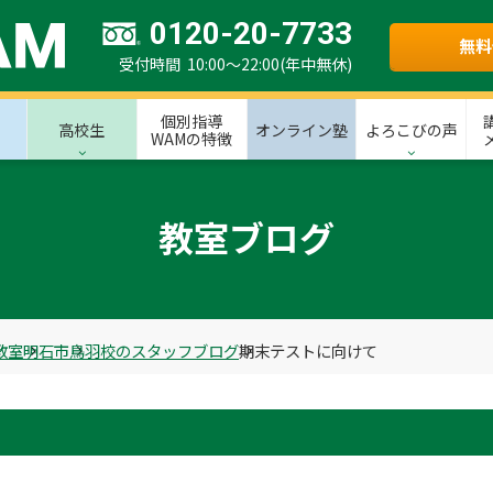
0120-20-7733
無料
受付時間 10:00～22:00(年中無休)
個別指導
高校生
オンライン塾
よろこびの声
WAMの特徴
教室ブログ
教室
明石市
鳥羽校のスタッフブログ
期末テストに向けて