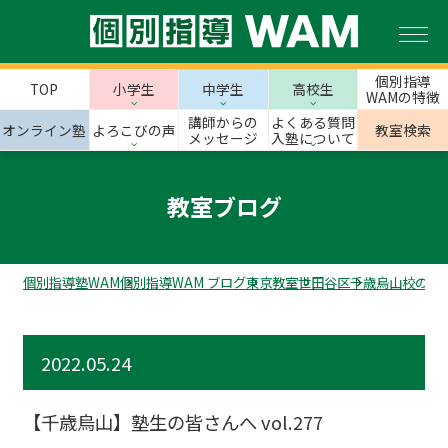
個別指導
TOP
小学生
中学生
高校生
WAMの特徴
講師からの
よくある質問
オンライン塾
よろこびの声
教室検索
メッセージ
入塾について
教室ブログ
個別指導塾WAM
個別指導WAM ブログ
東京教室
世田谷区
千歳烏山校のス
2022.05.24
【千歳烏山】塾生の皆さんへ vol.277