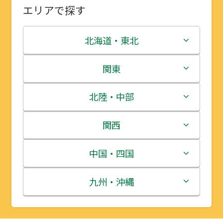
エリアで探す
北海道・東北
北海道
関東
青森県
茨城県
北陸・中部
岩手県
栃木県
新潟県
関西
宮城県
群馬県
富山県
三重県
中国・四国
秋田県
埼玉県
石川県
滋賀県
鳥取県
九州・沖縄
山形県
千葉県
福井県
京都府
島根県
福岡県