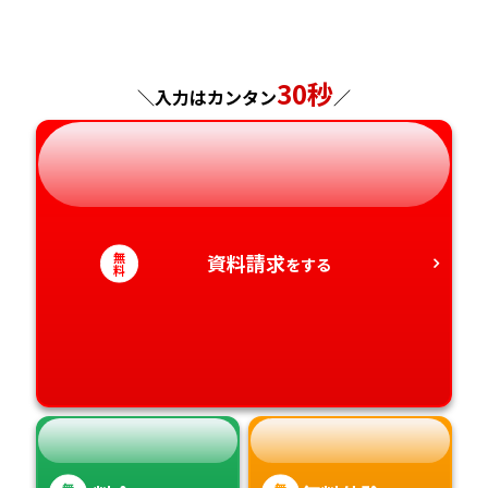
福島県
東京都
山梨県
大阪府
岡山県
佐賀県
神奈川県
長野県
兵庫県
広島県
30秒
長崎県
＼入力はカンタン
／
岐阜県
奈良県
山口県
熊本県
静岡県
和歌山県
徳島県
大分県
無
資料請求
をする
愛知県
香川県
宮崎県
料
愛媛県
鹿児島県
高知県
沖縄県
無
無