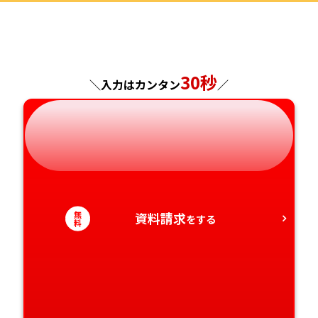
福島県
東京都
山梨県
大阪府
岡山県
佐賀県
神奈川県
長野県
兵庫県
広島県
長崎県
30秒
＼入力はカンタン
／
岐阜県
奈良県
山口県
熊本県
静岡県
和歌山県
徳島県
大分県
愛知県
香川県
宮崎県
無
資料請求
をする
愛媛県
鹿児島県
料
高知県
沖縄県