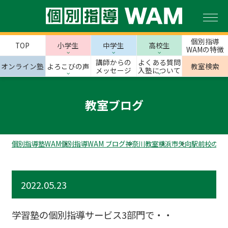
個別指導
TOP
小学生
中学生
高校生
WAMの特徴
講師からの
よくある質問
オンライン塾
よろこびの声
教室検索
メッセージ
入塾について
教室ブログ
個別指導塾WAM
個別指導WAM ブログ
神奈川教室
横浜市
矢向駅前校のス
2022.05.23
学習塾の個別指導サービス3部門で・・