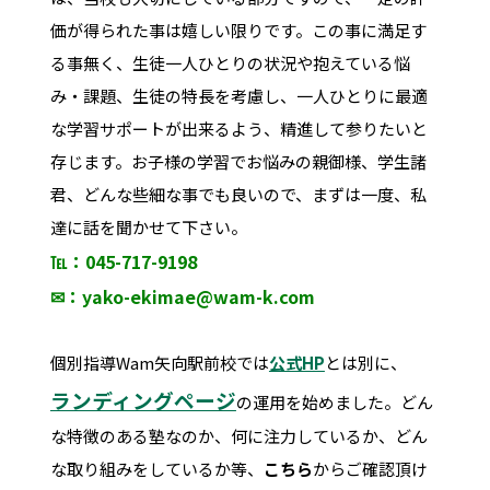
価が得られた事は嬉しい限りです。この事に満足す
る事無く、生徒一人ひとりの状況や抱えている悩
み・課題、生徒の特長を考慮し、一人ひとりに最適
な学習サポートが出来るよう、精進して参りたいと
存じます。お子様の学習でお悩みの親御様、学生諸
君、どんな些細な事でも良いので、まずは一度、私
達に話を聞かせて下さい。
℡：045-717-9198
✉：yako-ekimae@wam-k.com
個別指導Wam矢向駅前校では
公式HP
とは別に、
ランディングページ
の運用を始めました。どん
な特徴のある塾なのか、何に注力しているか、どん
な取り組みをしているか等、
こちら
からご確認頂け