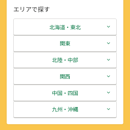
エリアで探す
北海道・東北
北海道
関東
青森県
茨城県
北陸・中部
岩手県
栃木県
新潟県
関西
宮城県
群馬県
富山県
三重県
中国・四国
秋田県
埼玉県
石川県
滋賀県
鳥取県
九州・沖縄
山形県
千葉県
福井県
京都府
島根県
福岡県