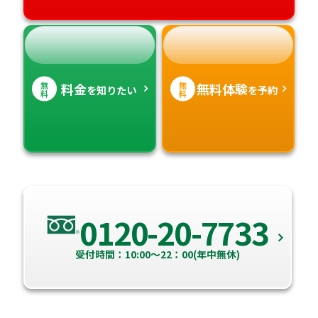
無
無
料金
無料体験
を知りたい
を予約
料
料
0120-20-7733
受付時間：10:00～22：00(年中無休)