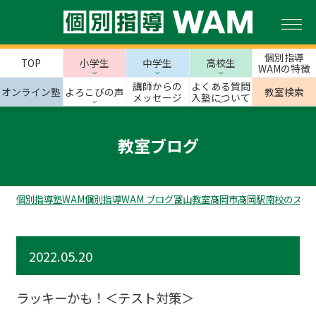
個別指導
TOP
小学生
中学生
高校生
WAMの特徴
講師からの
よくある質問
オンライン塾
よろこびの声
教室検索
メッセージ
入塾について
教室ブログ
個別指導塾WAM
個別指導WAM ブログ
富山教室
高岡市
高岡駅南校のスタ
2022.05.20
ラッキーかも！＜テスト対策＞