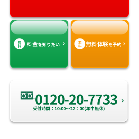
高知県
沖縄県
無
無
料金
無料体験
を知りたい
を予約
料
料
0120-20-7733
受付時間：10:00～22：00(年中無休)