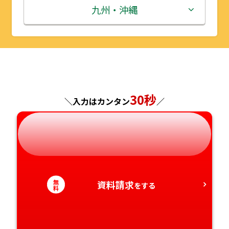
秋田県
埼玉県
石川県
滋賀県
鳥取県
九州・沖縄
山形県
千葉県
福井県
京都府
島根県
福岡県
福島県
東京都
山梨県
大阪府
岡山県
佐賀県
神奈川県
長野県
兵庫県
広島県
長崎県
30秒
＼入力はカンタン
／
岐阜県
奈良県
山口県
熊本県
静岡県
和歌山県
徳島県
大分県
愛知県
香川県
宮崎県
無
資料請求
をする
料
愛媛県
鹿児島県