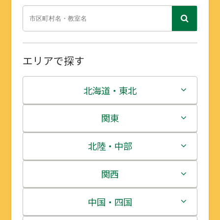
エリアで探す
北海道・東北
北海道
関東
青森県
茨城県
北陸・中部
岩手県
栃木県
新潟県
関西
宮城県
群馬県
富山県
三重県
中国・四国