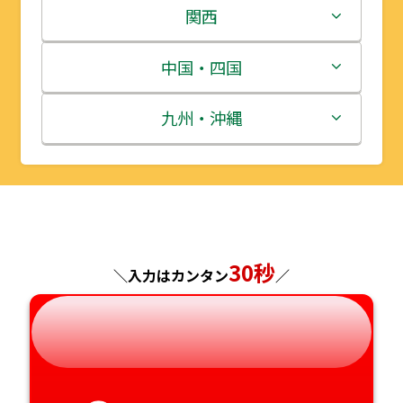
岩手県
栃木県
新潟県
関西
宮城県
群馬県
富山県
三重県
中国・四国
秋田県
埼玉県
石川県
滋賀県
鳥取県
九州・沖縄
山形県
千葉県
福井県
京都府
島根県
福岡県
福島県
東京都
山梨県
大阪府
岡山県
佐賀県
神奈川県
長野県
兵庫県
広島県
長崎県
30秒
＼入力はカンタン
／
岐阜県
奈良県
山口県
熊本県
静岡県
和歌山県
徳島県
大分県