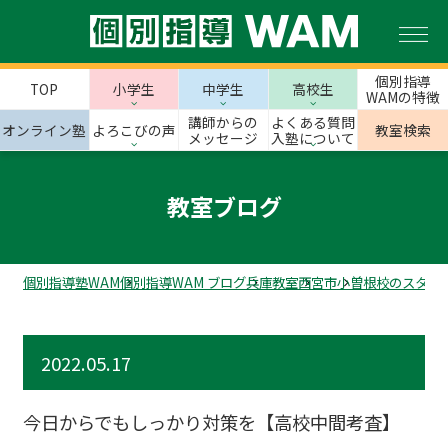
個別指導
TOP
小学生
中学生
高校生
WAMの特徴
講師からの
よくある質問
オンライン塾
よろこびの声
教室検索
メッセージ
入塾について
教室ブログ
個別指導塾WAM
個別指導WAM ブログ
兵庫教室
西宮市
小曽根校のスタッ
2022.05.17
今日からでもしっかり対策を【高校中間考査】