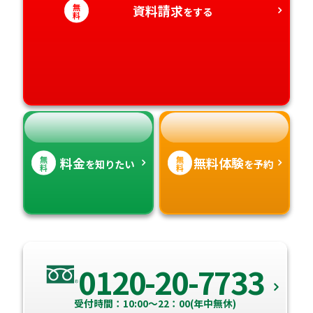
愛知県
無
資料請求
香川県
宮崎県
をする
料
愛媛県
鹿児島県
高知県
沖縄県
無
無
料金
無料体験
を知りたい
を予約
料
料
0120-20-7733
受付時間：10:00～22：00(年中無休)