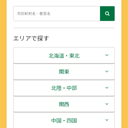
エリアで探す
北海道・東北
北海道
関東
青森県
茨城県
北陸・中部
岩手県
栃木県
新潟県
関西
宮城県
群馬県
富山県
三重県
中国・四国