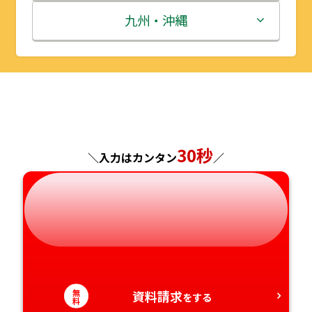
秋田県
埼玉県
石川県
滋賀県
鳥取県
九州・沖縄
山形県
千葉県
福井県
京都府
島根県
福岡県
福島県
東京都
山梨県
大阪府
岡山県
佐賀県
神奈川県
長野県
兵庫県
広島県
長崎県
30秒
＼入力はカンタン
／
岐阜県
奈良県
山口県
熊本県
静岡県
和歌山県
徳島県
大分県
愛知県
香川県
宮崎県
愛媛県
鹿児島県
無
資料請求
をする
料