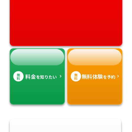
高知県
沖縄県
無
無
料金
無料体験
を知りたい
を予約
料
料