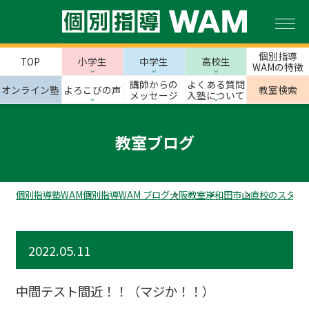
個別指導
TOP
小学生
中学生
高校生
WAMの特徴
講師からの
よくある質問
オンライン塾
よろこびの声
教室検索
メッセージ
入塾について
教室ブログ
個別指導塾WAM
個別指導WAM ブログ
大阪教室
岸和田市
山直校のスタッ
2022.05.11
中間テスト間近！！（マジか！！）