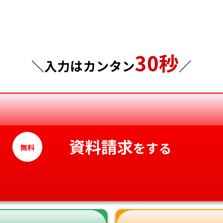
千葉県
広島県
東京都
山口県
30秒
神奈川県
徳島県
＼入力はカンタン
／
香川県
愛媛県
高知県
資料請求
をする
無料