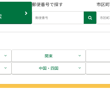
郵便番号で探す
市区町
索
関東
茨城県
中国・四国
栃木県
鳥取県
群馬県
島根県
埼玉県
岡山県