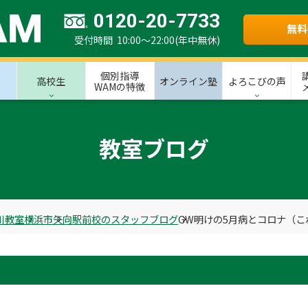
0120-20-7733
無料
受付時間 10:00～22:00(年中無休)
個別指導
高校生
オンライン塾
よろこびの声
WAMの特徴
教室ブログ
川教室
横浜市
矢向駅前校のスタッフブログ
GW明けの5月病とコロナ（こ