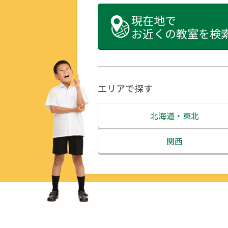
現在地で
お近くの教室を検
エリアで探す
北海道・東北
北海道
関西
青森県
三重県
岩手県
滋賀県
宮城県
京都府