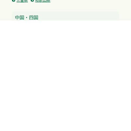
三重県
和歌山県
中国・四国
広島県
香川県
愛媛県
徳島県
九州・沖縄
福岡県
佐賀県
長崎県
熊本県
沖縄県
プライバシーポリシー
H.M.GROUP
WAMからのお知らせ
サイトマップ
自習室利用申込
成績保証制度 利用申込