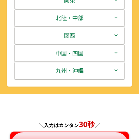
関東
青森県
茨城県
北陸・中部
岩手県
栃木県
新潟県
関西
宮城県
群馬県
富山県
三重県
中国・四国
秋田県
埼玉県
石川県
滋賀県
鳥取県
九州・沖縄
山形県
千葉県
福井県
京都府
島根県
福岡県
福島県
東京都
山梨県
大阪府
岡山県
佐賀県
神奈川県
長野県
兵庫県
広島県
長崎県
30秒
＼入力はカンタン
／
岐阜県
奈良県
山口県