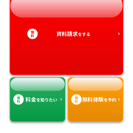
熊本県
静岡県
和歌山県
徳島県
大分県
愛知県
香川県
宮崎県
無
資料請求
をする
料
愛媛県
鹿児島県
高知県
沖縄県
無
無
料金
無料体験
を知りたい
を予約
料
料