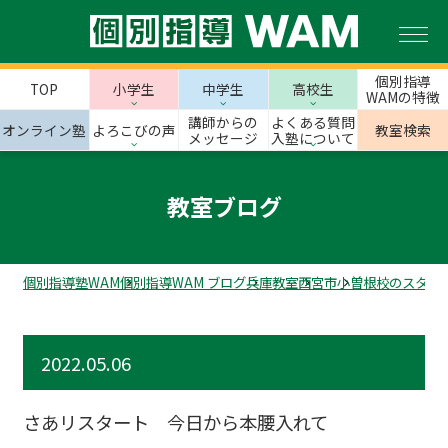
個別指導
TOP
小学生
中学生
高校生
WAMの特徴
講師からの
よくある質問
オンライン塾
よろこびの声
教室検索
メッセージ
入塾について
教室ブログ
個別指導塾WAM
個別指導WAM ブログ
兵庫教室
西宮市
小曽根校のスタッ
2022.05.06
さあリスタート 今日から本腰入れて