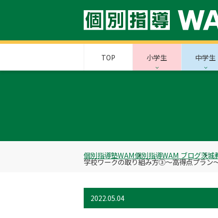
TOP
小学生
中学生
個別指導塾WAM
個別指導WAM ブログ
茨城
学校ワークの取り組み方③～高得点プラン～
2022.05.04