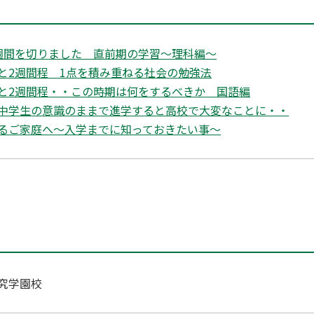
週間を切りました 直前期の学習～理科編〜
と2週間程 1点を積み重ねる社会の勉強法
と2週間程・・この時期は何をするべきか 国語編
中学生の意識のままで進学すると高校で大変なことに・・
るご家庭へ～入学までに知っておきたい事～
究学園校