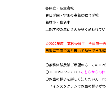
各県立・私立高校
春日学園・学園の森義務教育学校
葛城小・島名小
上記学校の生徒さんが多く通われています
☆2022年度 高校受験生 全員第一
自習室完備で落ち着いて勉強できる環
〇無料体験授業ご希望の方 このHP
〇TEL029-859-8033→
こちらからの体
〇教室の様子を詳しく知りたい方 https://
→インスタグラムで教室の様子がわ