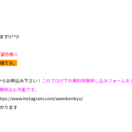
!(^^)!
志望合格☆
境です。
からお申込み下さい！
このブログ下の無料体験申し込みフォームを
験申込も可能です。
www.instagram.com/wamkenkyu/
かります