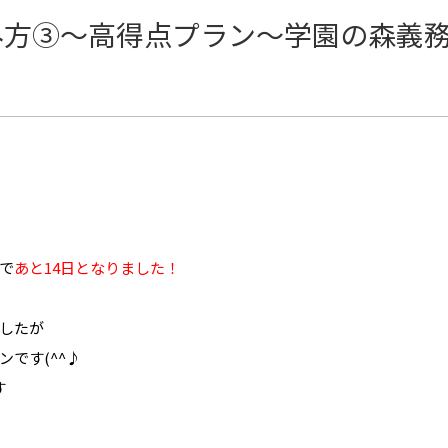
み方③～高得点プラン～学園の森義
で
あと14日となりました！
したが
です(^^♪
す