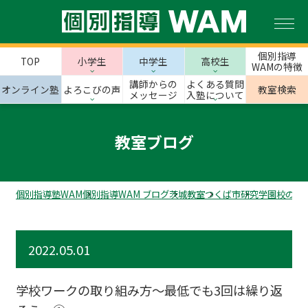
個別指導
TOP
小学生
中学生
高校生
WAMの特徴
講師からの
よくある質問
オンライン塾
よろこびの声
教室検索
メッセージ
入塾について
教室ブログ
個別指導塾WAM
個別指導WAM ブログ
茨城教室
つくば市
研究学園校のス
2022.05.01
学校ワークの取り組み方～最低でも3回は繰り返