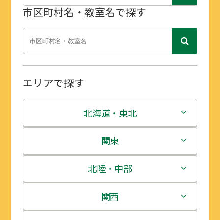
市区町村名・教室名で探す
エリアで探す
北海道・東北
北海道
関東
青森県
茨城県
北陸・中部
岩手県
栃木県
新潟県
関西