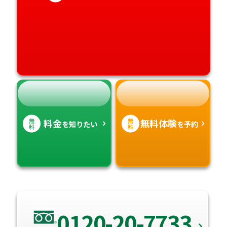
愛媛県
鹿児島県
高知県
沖縄県
無
無
料金
無料体験
を知りたい
を予約
料
料
0120-20-7733