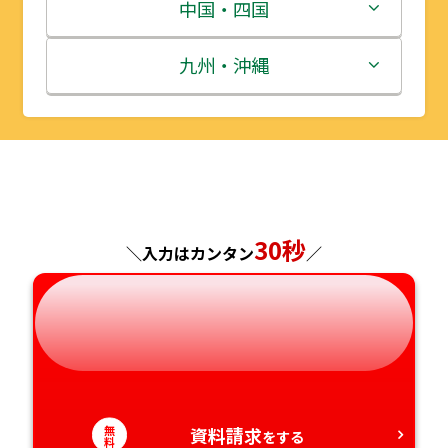
宮城県
群馬県
富山県
三重県
中国・四国
秋田県
埼玉県
石川県
滋賀県
鳥取県
九州・沖縄
山形県
千葉県
福井県
京都府
島根県
福岡県
福島県
東京都
山梨県
大阪府
岡山県
佐賀県
神奈川県
長野県
兵庫県
広島県
長崎県
30秒
＼入力はカンタン
／
岐阜県
奈良県
山口県
熊本県
静岡県
和歌山県
徳島県
大分県
愛知県
香川県
宮崎県
無
資料請求
をする
料