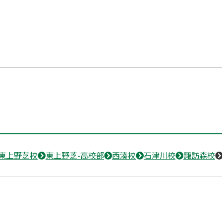
東上野芝校
東上野芝-高校部
西湊校
石津川校
諏訪森校