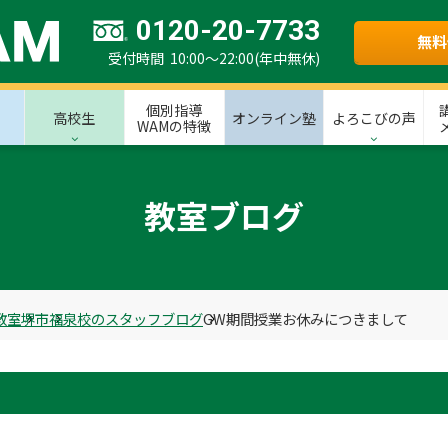
0120-20-7733
無料
受付時間 10:00～22:00(年中無休)
個別指導
高校生
オンライン塾
よろこびの声
WAMの特徴
教室ブログ
教室
堺市
福泉校のスタッフブログ
GW期間授業お休みにつきまして