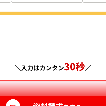
栃木県
鳥取県
群馬県
島根県
埼玉県
岡山県
千葉県
広島県
東京都
山口県
30秒
神奈川県
徳島県
＼入力はカンタン
／
香川県
愛媛県
高知県