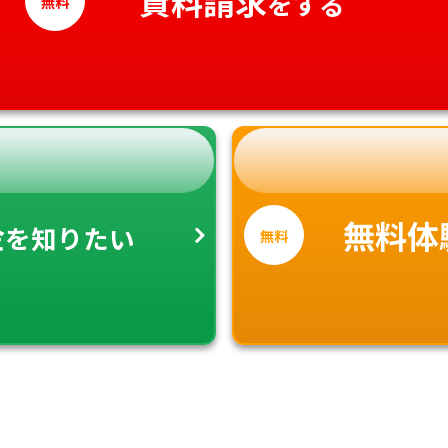
資料請求
をする
無料
金
無料体
を知りたい
無料