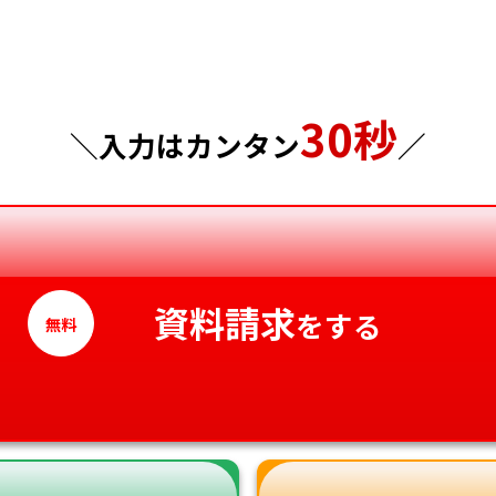
千葉県
広島県
東京都
山口県
30秒
神奈川県
＼入力はカンタン
／
徳島県
香川県
愛媛県
高知県
資料請求
をする
無料