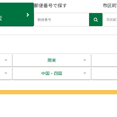
郵便番号で探す
市区町
索
関東
茨城県
中国・四国
栃木県
鳥取県
群馬県
島根県
埼玉県
岡山県