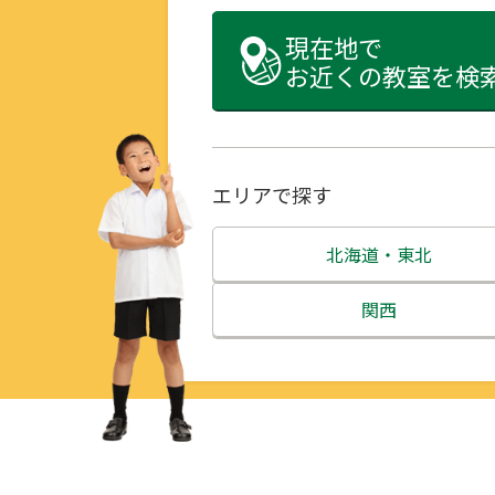
現在地で
お近くの教室を検
エリアで探す
北海道・東北
北海道
関西
青森県
三重県
岩手県
滋賀県
宮城県
京都府