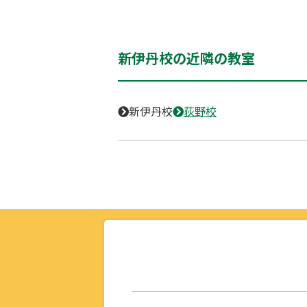
新伊丹校の近隣の教室
新伊丹校
荻野校