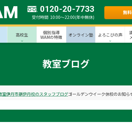
0120-20-7733
無料
受付時間 10:00～22:00(年中無休)
個別指導
高校生
オンライン塾
よろこびの声
WAMの特徴
教室ブログ
教室
伊丹市
新伊丹校のスタッフブログ
ゴールデンウイーク休校のお知ら