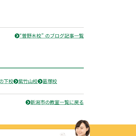
“曽野木校” のブログ記事一覧
の下校
紫竹山校
葛塚校
新潟市の教室一覧に戻る