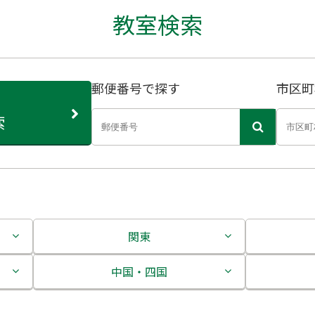
教室検索
郵便番号で探す
市区町
索
関東
茨城県
中国・四国
栃木県
鳥取県