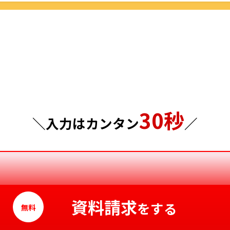
群馬県
島根県
埼玉県
岡山県
千葉県
広島県
東京都
山口県
30秒
神奈川県
徳島県
＼入力はカンタン
／
香川県
愛媛県
高知県
資料請求
をする
無料