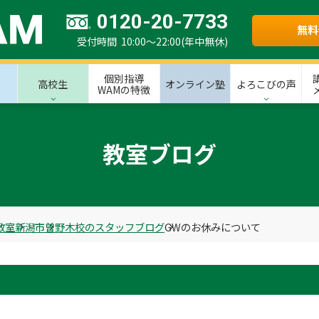
0120-20-7733
無料
受付時間 10:00～22:00(年中無休)
個別指導
高校生
オンライン塾
よろこびの声
WAMの特徴
教室ブログ
教室
新潟市
曽野木校のスタッフブログ
GWのお休みについて