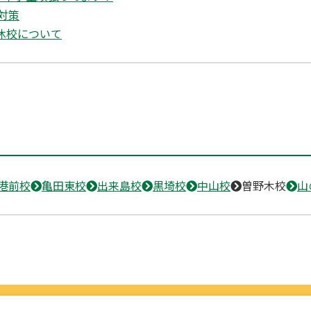
対策
W休校について
港前校
亀田東校
出来島校
黒埼校
中山校
曽野木校
山