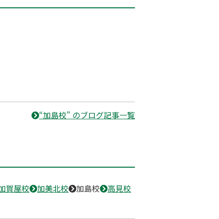
“加島校” のブログ記事一覧
加賀屋校
加美北校
加島校
高見校