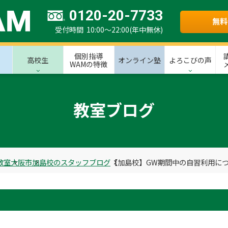
0120-20-7733
無料
受付時間 10:00～22:00(年中無休)
個別指導
高校生
オンライン塾
よろこびの声
WAMの特徴
教室ブログ
教室
大阪市
加島校のスタッフブログ
【加島校】GW期間中の自習利用に