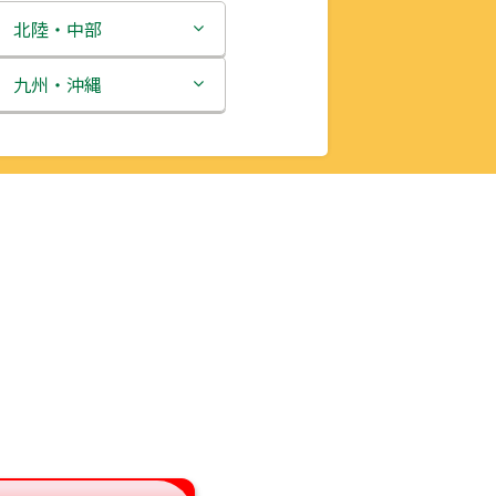
北陸・中部
新潟県
九州・沖縄
富山県
福岡県
石川県
佐賀県
福井県
長崎県
山梨県
熊本県
長野県
大分県
岐阜県
宮崎県
静岡県
鹿児島県