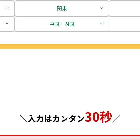
関東
茨城県
中国・四国
栃木県
鳥取県
群馬県
島根県
埼玉県
岡山県
千葉県
広島県
東京都
山口県
30秒
神奈川県
徳島県
＼入力はカンタン
／
香川県