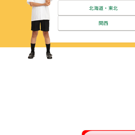
北海道・東北
北海道
関西
青森県
三重県
岩手県
滋賀県
宮城県
京都府
秋田県
大阪府
山形県
兵庫県
福島県
奈良県
和歌山県