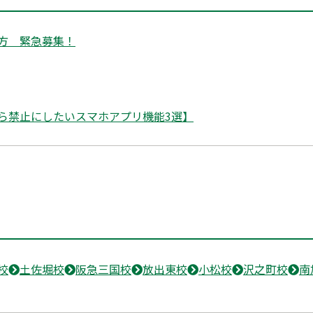
方 緊急募集！
ら禁止にしたいスマホアプリ機能3選】
校
土佐堀校
阪急三国校
放出東校
小松校
沢之町校
南