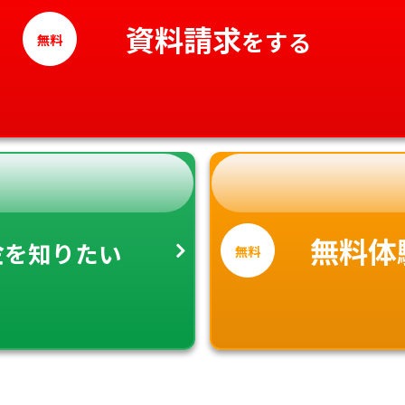
高知県
資料請求
をする
無料
金
無料体
を知りたい
無料