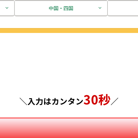
茨城県
中国・四国
栃木県
鳥取県
群馬県
島根県
埼玉県
岡山県
千葉県
広島県
東京都
山口県
30秒
神奈川県
徳島県
＼入力はカンタン
／
香川県
愛媛県