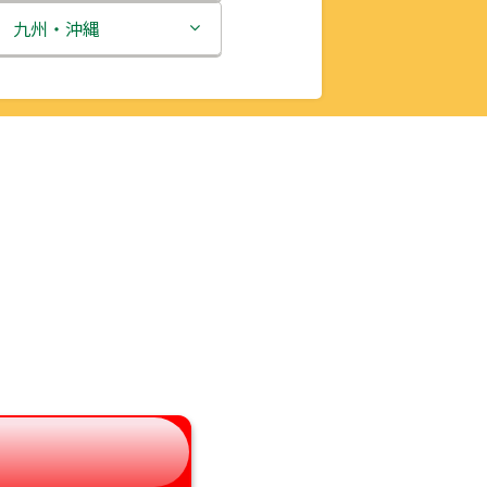
新潟県
九州・沖縄
富山県
福岡県
石川県
佐賀県
福井県
長崎県
山梨県
熊本県
長野県
大分県
岐阜県
宮崎県
静岡県
鹿児島県
愛知県
沖縄県