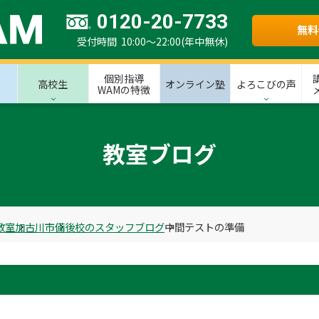
0120-20-7733
無料
受付時間 10:00～22:00(年中無休)
個別指導
高校生
オンライン塾
よろこびの声
WAMの特徴
教室ブログ
教室
加古川市
備後校のスタッフブログ
中間テストの準備