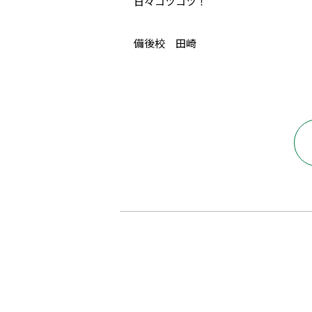
日々コツコツ！
備後校 田崎