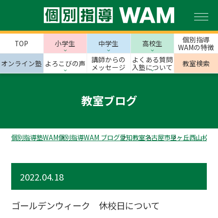
個別指導
TOP
小学生
中学生
高校生
WAMの特徴
講師からの
よくある質問
オンライン塾
よろこびの声
教室検索
メッセージ
入塾について
教室ブログ
個別指導塾WAM
個別指導WAM ブログ
愛知教室
名古屋市
星ヶ丘西山校の
2022.04.18
ゴールデンウィーク 休校日について