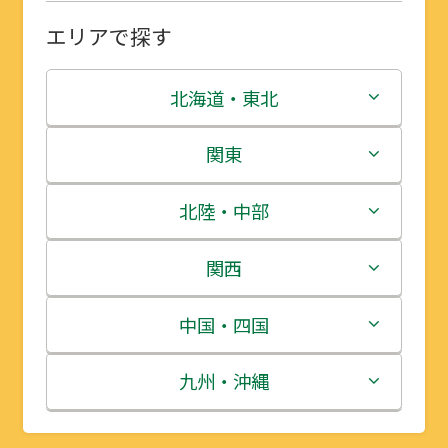
エリアで探す
北海道・東北
北海道
関東
青森県
茨城県
北陸・中部
岩手県
栃木県
新潟県
関西
宮城県
群馬県
富山県
三重県
中国・四国
秋田県
埼玉県
石川県
滋賀県
鳥取県
九州・沖縄
山形県
千葉県
福井県
京都府
島根県
福岡県