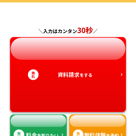
福島県
東京都
山梨県
大阪府
岡山県
佐賀県
30秒
神奈川県
長野県
兵庫県
広島県
長崎県
＼入力はカンタン
／
岐阜県
奈良県
山口県
熊本県
静岡県
和歌山県
徳島県
大分県
無
資料請求
をする
料
愛知県
香川県
宮崎県
愛媛県
鹿児島県
高知県
沖縄県
無
無
料金
無料体験
を知りたい
を予約