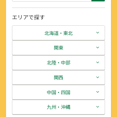
エリアで探す
北海道・東北
北海道
関東
青森県
茨城県
北陸・中部
岩手県
栃木県
新潟県
関西
宮城県
群馬県
富山県
三重県
中国・四国
秋田県
埼玉県
石川県
滋賀県
鳥取県
九州・沖縄