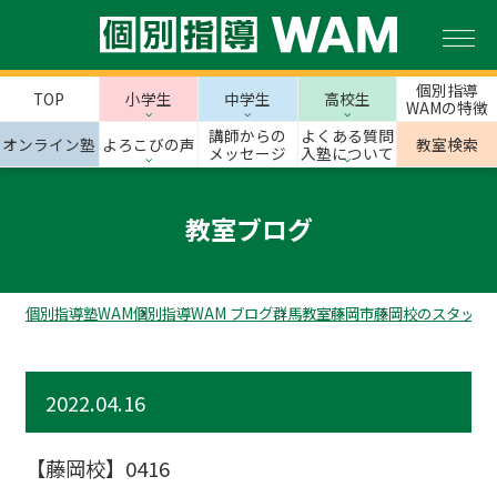
個別指導
TOP
小学生
中学生
高校生
WAMの特徴
講師からの
よくある質問
オンライン塾
よろこびの声
教室検索
メッセージ
入塾について
教室ブログ
個別指導塾WAM
個別指導WAM ブログ
群馬教室
藤岡市
藤岡校のスタッフ
2022.04.16
【藤岡校】0416