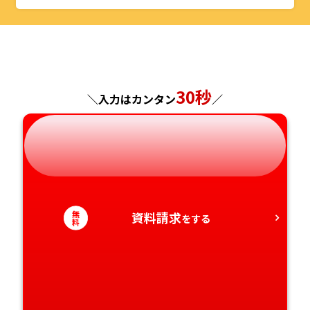
山形県
千葉県
福井県
京都府
島根県
福岡県
福島県
東京都
山梨県
大阪府
岡山県
佐賀県
神奈川県
長野県
兵庫県
広島県
長崎県
30秒
＼入力はカンタン
／
岐阜県
奈良県
山口県
熊本県
静岡県
和歌山県
徳島県
大分県
愛知県
香川県
宮崎県
無
資料請求
をする
料
愛媛県
鹿児島県
高知県
沖縄県