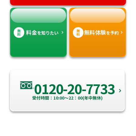
無
無
料金
無料体験
を知りたい
を予約
料
料
0120-20-7733
受付時間：10:00～22：00(年中無休)