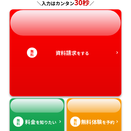
30秒
＼入力はカンタン
／
岐阜県
奈良県
山口県
熊本県
静岡県
和歌山県
徳島県
大分県
愛知県
香川県
宮崎県
無
資料請求
をする
料
愛媛県
鹿児島県
高知県
沖縄県
無
無
料金
無料体験
を知りたい
を予約
料
料