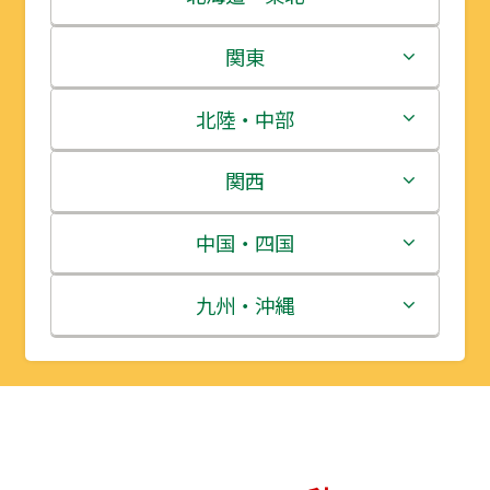
北海道
関東
青森県
茨城県
北陸・中部
岩手県
栃木県
新潟県
関西
宮城県
群馬県
富山県
三重県
中国・四国
秋田県
埼玉県
石川県
滋賀県
鳥取県
九州・沖縄
山形県
千葉県
福井県
京都府
島根県
福岡県
福島県
東京都
山梨県
大阪府
岡山県
佐賀県
神奈川県
長野県
兵庫県
広島県
長崎県