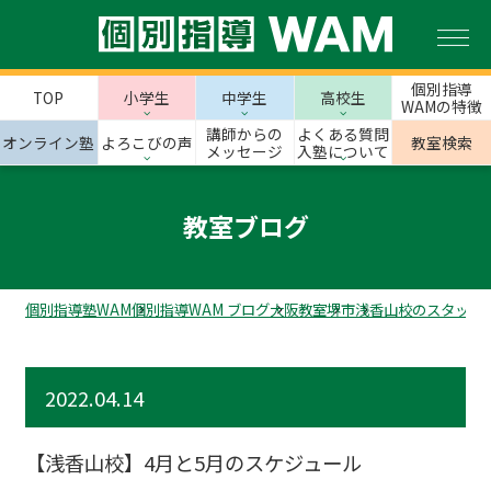
個別指導
TOP
小学生
中学生
高校生
WAMの特徴
講師からの
よくある質問
オンライン塾
よろこびの声
教室検索
メッセージ
入塾について
教室ブログ
個別指導塾WAM
個別指導WAM ブログ
大阪教室
堺市
浅香山校のスタッフ
2022.04.14
【浅香山校】4月と5月のスケジュール