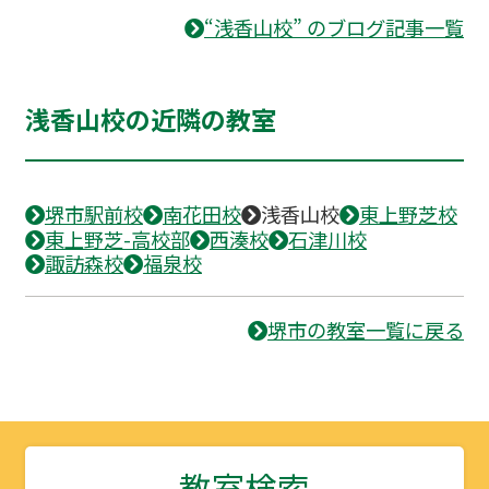
“浅香山校” のブログ記事一覧
浅香山校の近隣の教室
堺市駅前校
南花田校
浅香山校
東上野芝校
東上野芝-高校部
西湊校
石津川校
諏訪森校
福泉校
堺市の教室一覧に戻る
教室検索