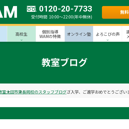
0120-20-7733
無料
受付時間 10:00～22:00(年中無休)
個別指導
高校生
オンライン塾
よろこびの声
WAMの特徴
教室ブログ
教室
太田市
東長岡校のスタッフブログ
ご入学、ご進学おめでとうござい