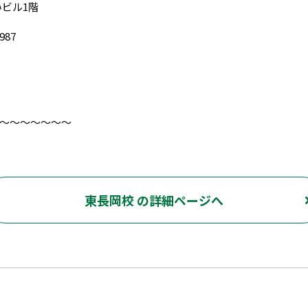
いビル1階
87‬‬ ‪
～～～～～～～
東長岡校 の詳細ページへ