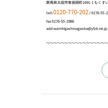
群馬県太田市東長岡町1691-1 もくす
0120-770-202
tell ‪
‬ / ‪‪0276-55-29
fax ‪0276-55-2986‬‬
add wamhigashinagaoka@ybb.ne.jp
～～～～～～～～～～～～～～～～～