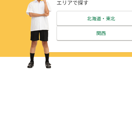
エリアで探す
北海道・東北
北海道
関西
青森県
三重県
岩手県
滋賀県
宮城県
京都府
秋田県
大阪府
山形県
兵庫県
福島県
奈良県