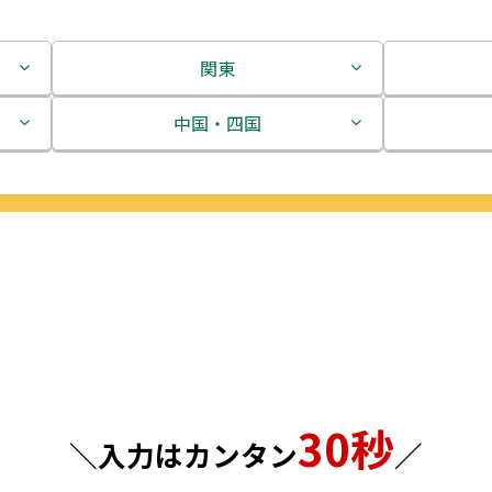
関東
茨城県
中国・四国
栃木県
鳥取県
群馬県
島根県
埼玉県
岡山県
千葉県
広島県
東京都
山口県
30秒
神奈川県
徳島県
＼入力はカンタン
／