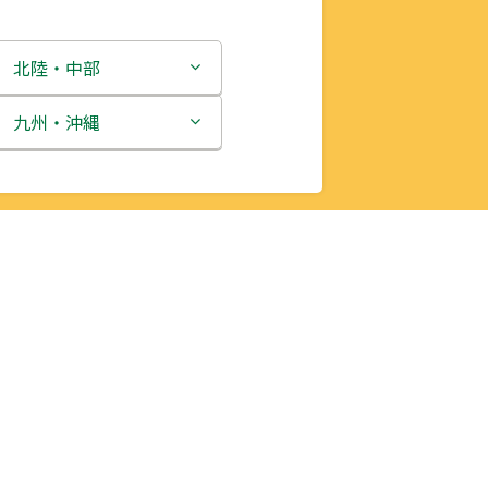
北陸・中部
新潟県
九州・沖縄
富山県
福岡県
石川県
佐賀県
福井県
長崎県
山梨県
熊本県
長野県
大分県
岐阜県
宮崎県