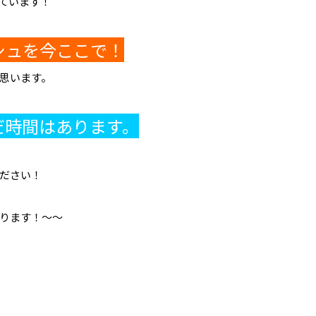
ています！
シュを今ここで！
思います。
だ時間はあります。
ださい！
ります！～～