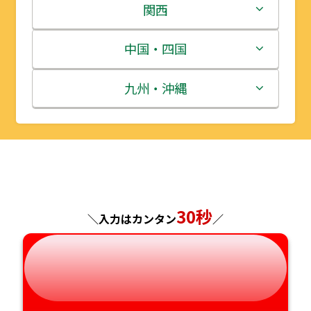
岩手県
栃木県
新潟県
関西
宮城県
群馬県
富山県
三重県
中国・四国
秋田県
埼玉県
石川県
滋賀県
鳥取県
九州・沖縄
山形県
千葉県
福井県
京都府
島根県
福岡県
福島県
東京都
山梨県
大阪府
岡山県
佐賀県
神奈川県
長野県
兵庫県
広島県
長崎県
30秒
＼入力はカンタン
／
岐阜県
奈良県
山口県
熊本県
静岡県
和歌山県
徳島県
大分県