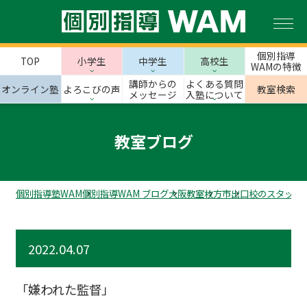
個別指導
TOP
小学生
中学生
高校生
WAMの特徴
講師からの
よくある質問
オンライン塾
よろこびの声
教室検索
メッセージ
入塾について
教室ブログ
個別指導塾WAM
個別指導WAM ブログ
大阪教室
枚方市
出口校のスタッフ
2022.04.07
「嫌われた監督」