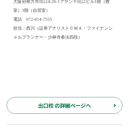
大阪府枚方市出口
4-26-1
アサンテ出口ビル
1
階（教
室）
3
階（自習室）
電話
072-814-7555
担当：西川
（証券アナリストＣＭＡ・ファイナンシ
ャルプランナー・少林寺拳法四段）
出口校 の詳細ページへ