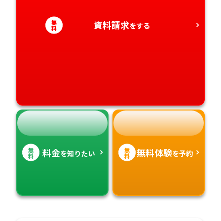
愛知県
香川県
宮崎県
無
資料請求
をする
料
愛媛県
鹿児島県
高知県
沖縄県
無
無
料金
無料体験
を知りたい
を予約
料
料