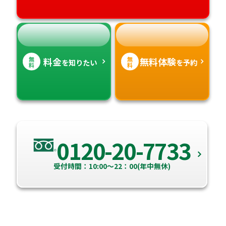
無
無
料金
無料体験
を知りたい
を予約
料
料
0120-20-7733
受付時間：10:00～22：00(年中無休)