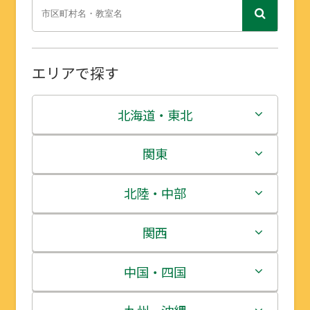
エリアで探す
北海道・東北
北海道
関東
青森県
茨城県
北陸・中部
岩手県
栃木県
新潟県
関西
宮城県
群馬県
富山県
三重県
中国・四国
秋田県
埼玉県
石川県
滋賀県
鳥取県