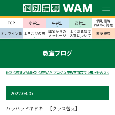
個別指導
TOP
小学生
中学生
高校生
WAMの特徴
講師からの
よくある質問
オンライン塾
よろこびの声
教室検索
メッセージ
入塾について
教室ブログ
個別指導塾WAM
個別指導WAM ブログ
兵庫教室
西宮市
小曽根校のスタッ
2022.04.07
ハラハラドキドキ 【クラス替え】