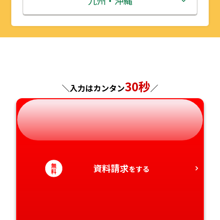
九州・沖縄
山形県
千葉県
福井県
京都府
島根県
福岡県
福島県
東京都
山梨県
大阪府
岡山県
佐賀県
神奈川県
長野県
兵庫県
広島県
長崎県
30秒
＼入力はカンタン
／
岐阜県
奈良県
山口県
熊本県
静岡県
和歌山県
徳島県
大分県
愛知県
香川県
宮崎県
無
資料請求
をする
料
愛媛県
鹿児島県
高知県
沖縄県