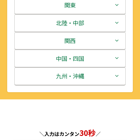
北海道
関東
青森県
茨城県
北陸・中部
岩手県
栃木県
新潟県
関西
宮城県
群馬県
富山県
三重県
中国・四国
秋田県
埼玉県
石川県
滋賀県
鳥取県
九州・沖縄
山形県
千葉県
福井県
京都府
島根県
福岡県
福島県
東京都
山梨県
大阪府
岡山県
佐賀県
神奈川県
長野県
兵庫県
広島県
長崎県
30秒
＼入力はカンタン
／