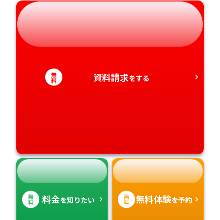
岐阜県
奈良県
山口県
熊本県
静岡県
和歌山県
徳島県
大分県
愛知県
香川県
宮崎県
無
資料請求
をする
料
愛媛県
鹿児島県
高知県
沖縄県
無
無
料金
無料体験
を知りたい
を予約
料
料