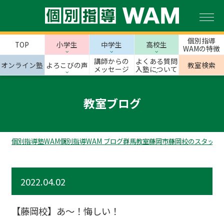
個別指導
TOP
小学生
中学生
高校生
WAMの特徴
講師からの
よくある質問
オンライン塾
よろこびの声
教室検索
メッセージ
入塾について
教室ブログ
個別指導塾WAM
個別指導WAM ブログ
群馬教室
藤岡市
藤岡校のスタッフ
2022.04.02
【藤岡校】あ～！悔しい！