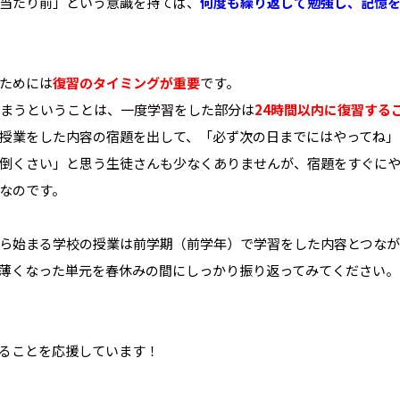
当たり前」という意識を持てば、
何度も繰り返して勉強し、記憶
ためには
復習のタイミングが重要
です。
しまうということは、一度学習をした部分は
24時間以内に復習する
授業をした内容の宿題を出して、「必ず次の日までにはやってね」
倒くさい」と思う生徒さんも少なくありませんが、宿題をすぐに
なのです。
ら始まる学校の授業は前学期（前学年）で学習をした内容とつなが
薄くなった単元を春休みの間にしっかり振り返ってみてください。
ることを応援しています！