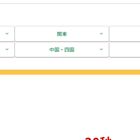
関東
茨城県
中国・四国
栃木県
鳥取県
群馬県
島根県
埼玉県
岡山県
千葉県
広島県
東京都
山口県