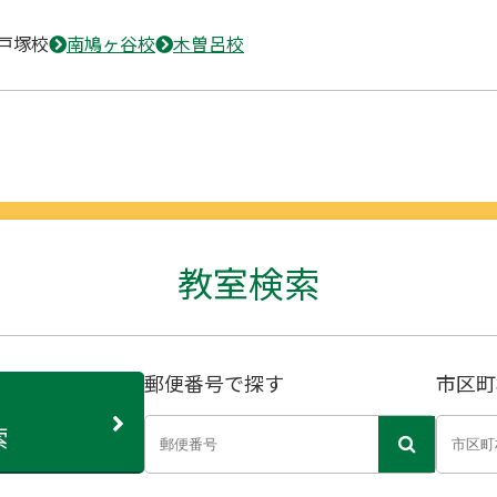
戸塚校
南鳩ヶ谷校
木曽呂校
教室検索
郵便番号で探す
市区町
索