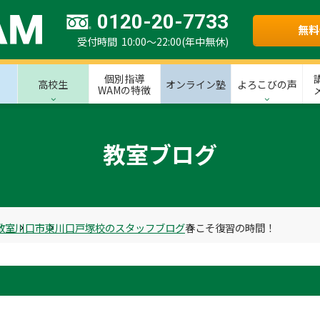
0120-20-7733
無料
受付時間 10:00～22:00(年中無休)
個別指導
高校生
オンライン塾
よろこびの声
WAMの特徴
教室ブログ
教室
川口市
東川口戸塚校のスタッフブログ
春こそ復習の時間！