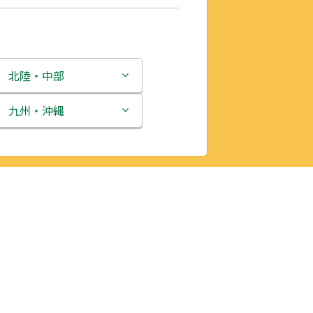
北陸・中部
新潟県
九州・沖縄
富山県
福岡県
石川県
佐賀県
福井県
長崎県
山梨県
熊本県
長野県
大分県