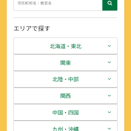
エリアで探す
北海道・東北
北海道
関東
青森県
茨城県
北陸・中部
岩手県
栃木県
新潟県
関西
宮城県
群馬県
富山県
三重県
中国・四国
秋田県
埼玉県
石川県
滋賀県
鳥取県
九州・沖縄