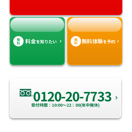
無
無
料金
無料体験
を知りたい
を予約
料
料
0120-20-7733
受付時間：10:00～22：00(年中無休)