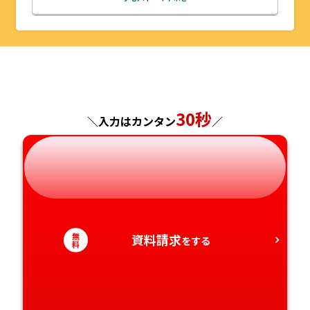
山形県
千葉県
福井県
京都府
島根県
福岡県
福島県
東京都
山梨県
大阪府
岡山県
佐賀県
神奈川県
長野県
兵庫県
広島県
長崎県
30秒
＼入力はカンタン
／
岐阜県
奈良県
山口県
熊本県
静岡県
和歌山県
徳島県
大分県
愛知県
香川県
宮崎県
無
資料請求
をする
料
愛媛県
鹿児島県
高知県
沖縄県