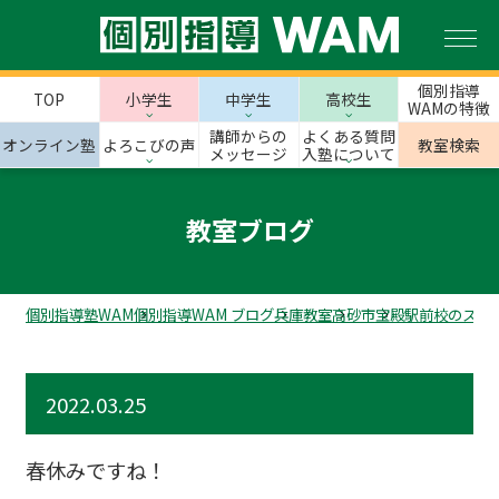
個別指導
TOP
小学生
中学生
高校生
WAMの特徴
講師からの
よくある質問
オンライン塾
よろこびの声
教室検索
メッセージ
入塾について
教室ブログ
個別指導塾WAM
個別指導WAM ブログ
兵庫教室
高砂市
宝殿駅前校のスタ
2022.03.25
春休みですね！