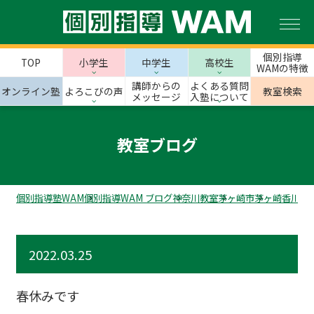
個別指導
TOP
小学生
中学生
高校生
WAMの特徴
講師からの
よくある質問
オンライン塾
よろこびの声
教室検索
メッセージ
入塾について
教室ブログ
個別指導塾WAM
個別指導WAM ブログ
神奈川教室
茅ヶ崎市
茅ヶ崎香川校
2022.03.25
春休みです