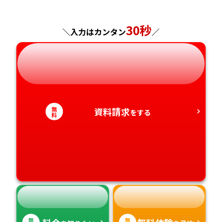
神奈川県
長野県
兵庫県
広島県
長崎県
30秒
＼入力はカンタン
／
岐阜県
奈良県
山口県
熊本県
静岡県
和歌山県
徳島県
大分県
愛知県
香川県
宮崎県
無
資料請求
をする
料
愛媛県
鹿児島県
高知県
沖縄県
無
無