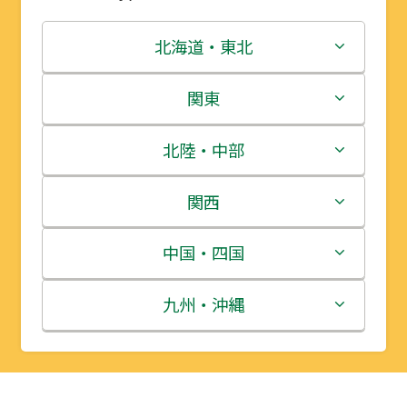
北海道・東北
北海道
関東
青森県
茨城県
北陸・中部
岩手県
栃木県
新潟県
関西
宮城県
群馬県
富山県
三重県
中国・四国
秋田県
埼玉県
石川県
滋賀県
鳥取県
九州・沖縄
山形県
千葉県
福井県
京都府
島根県
福岡県
福島県
東京都
山梨県
大阪府
岡山県
佐賀県