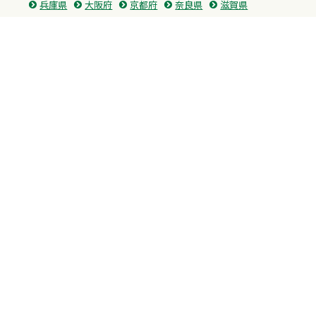
兵庫県
大阪府
京都府
奈良県
滋賀県
三重県
和歌山県
中国・四国
広島県
香川県
愛媛県
徳島県
九州・沖縄
福岡県
佐賀県
長崎県
熊本県
沖縄県
プライバシーポリシー
H.M.GROUP
WAMからのお知らせ
サイトマップ
自習室利用申込
成績保証制度 利用申込