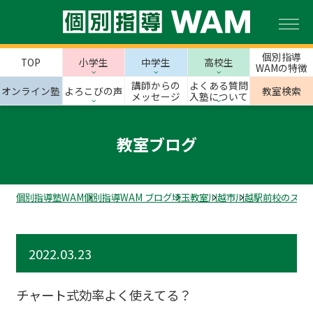
個別指導
TOP
小学生
中学生
高校生
WAMの特徴
講師からの
よくある質問
オンライン塾
よろこびの声
教室検索
メッセージ
入塾について
教室ブログ
個別指導塾WAM
個別指導WAM ブログ
埼玉教室
川越市
川越駅前校のスタ
2022.03.23
チャート式効率よく使えてる？