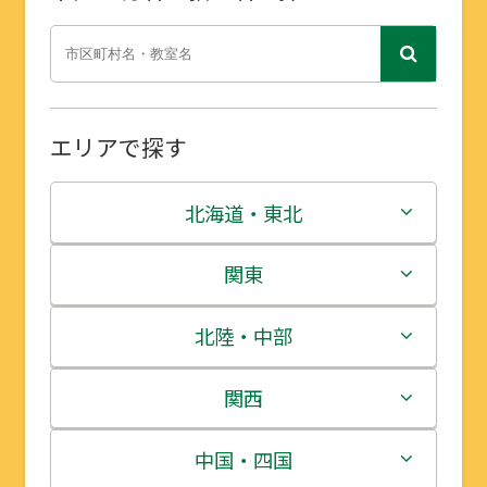
エリアで探す
北海道・東北
北海道
関東
青森県
茨城県
北陸・中部
岩手県
栃木県
新潟県
関西
宮城県
群馬県
富山県
三重県
中国・四国