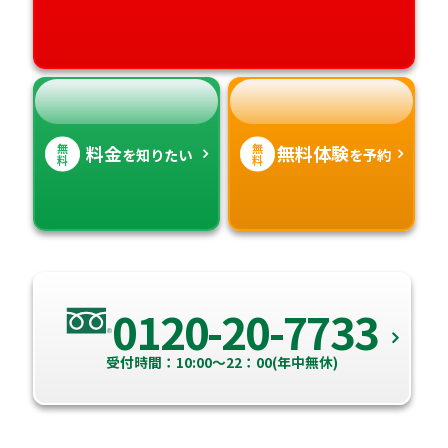
高知県
沖縄県
無
無
料金
無料体験
を知りたい
を予約
料
料
0120-20-7733
受付時間：10:00～22：00(年中無休)