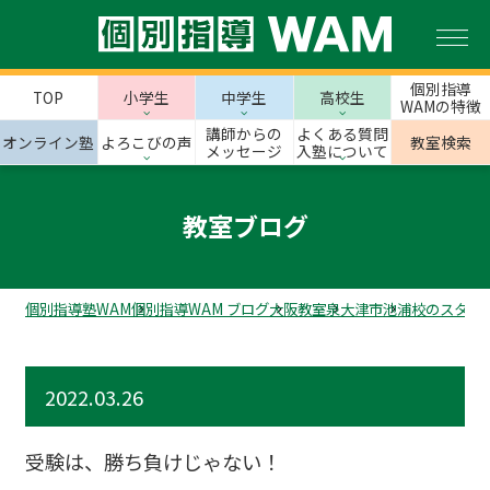
個別指導
TOP
小学生
中学生
高校生
WAMの特徴
講師からの
よくある質問
オンライン塾
よろこびの声
教室検索
メッセージ
入塾について
教室ブログ
個別指導塾WAM
個別指導WAM ブログ
大阪教室
泉大津市
池浦校のスタッ
2022.03.26
受験は、勝ち負けじゃない！