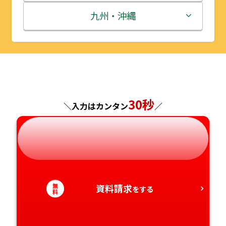
秋田県
埼玉県
石川県
滋賀県
鳥取県
九州・沖縄
山形県
千葉県
福井県
京都府
島根県
福岡県
福島県
東京都
山梨県
大阪府
岡山県
佐賀県
神奈川県
長野県
兵庫県
広島県
長崎県
30秒
＼入力はカンタン
／
岐阜県
奈良県
山口県
熊本県
静岡県
和歌山県
徳島県
大分県
愛知県
香川県
宮崎県
無
資料請求
をする
料
愛媛県
鹿児島県