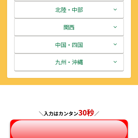
青森県
茨城県
北陸・中部
岩手県
栃木県
新潟県
関西
宮城県
群馬県
富山県
三重県
中国・四国
秋田県
埼玉県
石川県
滋賀県
鳥取県
九州・沖縄
山形県
千葉県
福井県
京都府
島根県
福岡県
福島県
東京都
山梨県
大阪府
岡山県
佐賀県
30秒
神奈川県
長野県
兵庫県
広島県
長崎県
＼入力はカンタン
／
岐阜県
奈良県
山口県
熊本県