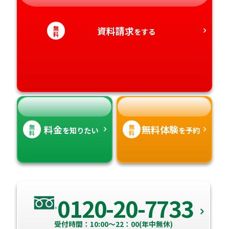
静岡県
和歌山県
徳島県
大分県
無
資料請求
をする
料
愛知県
香川県
宮崎県
愛媛県
鹿児島県
高知県
沖縄県
無
無
料金
無料体験
を知りたい
を予約
料
料
0120-20-7733
受付時間：10:00～22：00(年中無休)