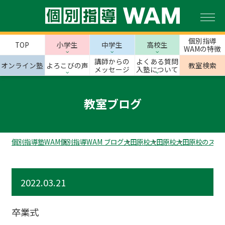
個別指導
TOP
小学生
中学生
高校生
WAMの特徴
講師からの
よくある質問
オンライン塾
よろこびの声
教室検索
メッセージ
入塾について
教室ブログ
個別指導塾WAM
個別指導WAM ブログ
大田原校
大田原校
大田原校のスタ
2022.03.21
卒業式