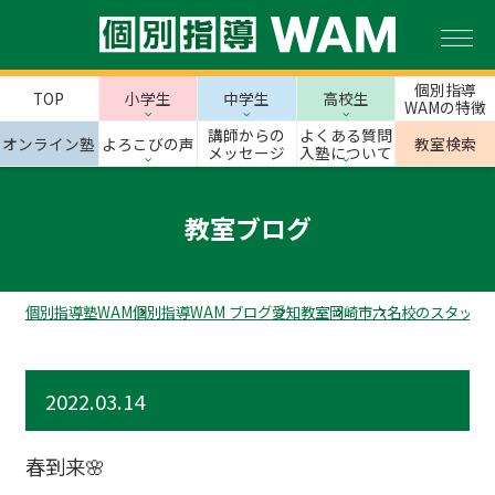
個別指導
TOP
小学生
中学生
高校生
WAMの特徴
講師からの
よくある質問
オンライン塾
よろこびの声
教室検索
メッセージ
入塾について
教室ブログ
個別指導塾WAM
個別指導WAM ブログ
愛知教室
岡崎市
六名校のスタッフ
2022.03.14
春到来🌸