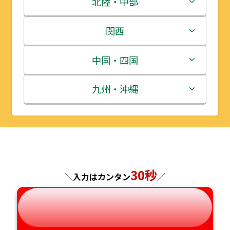
茨城県
北陸・中部
岩手県
栃木県
新潟県
関西
宮城県
群馬県
富山県
三重県
中国・四国
秋田県
埼玉県
石川県
滋賀県
鳥取県
九州・沖縄
山形県
千葉県
福井県
京都府
島根県
福岡県
福島県
東京都
山梨県
大阪府
岡山県
佐賀県
神奈川県
長野県
30秒
兵庫県
広島県
長崎県
＼入力はカンタン
／
岐阜県
奈良県
山口県
熊本県
静岡県