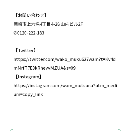
【お問い合わせ】
岡崎市上六名4丁目4-28 山内ビル2F
✆0120-222-183
【Twitter】
https://twitter.com/wako_muku627wam?t=Kv4d
mNrfT7E3kRhevvMZUA&s=09
【Instagram】
https://instagram.com/wam_mutsuna?utm_medi
um=copy_link