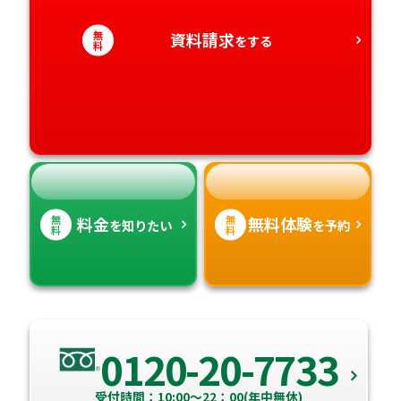
和歌山県
徳島県
大分県
無
資料請求
をする
愛知県
料
香川県
宮崎県
愛媛県
鹿児島県
高知県
沖縄県
無
無
料金
無料体験
を知りたい
を予約
料
料
0120-20-7733
受付時間：10:00～22：00(年中無休)