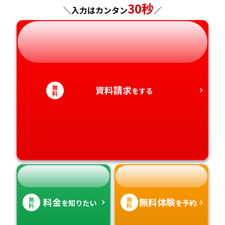
神奈川県
長野県
兵庫県
広島県
長崎県
30秒
＼入力はカンタン
／
岐阜県
奈良県
山口県
熊本県
静岡県
和歌山県
徳島県
大分県
愛知県
香川県
宮崎県
無
資料請求
をする
料
愛媛県
鹿児島県
高知県
沖縄県
無
無
料金
無料体験
を知りたい
を予約
料
料