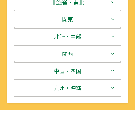
北海道・東北
北海道
関東
青森県
茨城県
北陸・中部
岩手県
栃木県
新潟県
関西
宮城県
群馬県
富山県
三重県
中国・四国
秋田県
埼玉県
石川県
滋賀県
鳥取県
九州・沖縄
山形県
千葉県
福井県
京都府
島根県
福岡県
福島県
東京都
山梨県
大阪府
岡山県
佐賀県