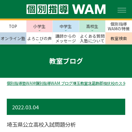
個別指導
TOP
小学生
中学生
高校生
WAMの特徴
講師からの
よくある質問
オンライン塾
よろこびの声
教室検索
メッセージ
入塾について
教室ブログ
個別指導塾WAM
個別指導WAM ブログ
埼玉教室
北葛飾郡
松伏校のスタッ
2022.03.04
埼玉県公立高校入試問題分析