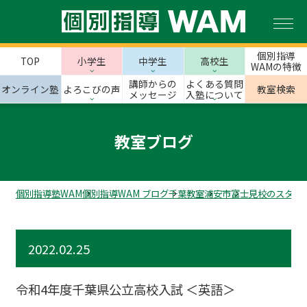
個別指導
TOP
小学生
中学生
高校生
WAMの特徴
講師からの
よくある質問
オンライン塾
よろこびの声
教室検索
メッセージ
入塾について
教室ブログ
個別指導塾WAM
個別指導WAM ブログ
千葉教室
浦安市
富士見校のスタッ
2022.02.25
令和4年度千葉県公立高校入試 ＜英語＞