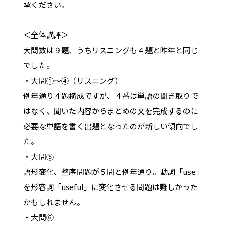
承ください。
＜全体講評＞
大問数は９題、うちリスニングも４題と昨年と同じ
でした。
・大問①～④（リスニング）
例年通り４題構成ですが、４番は単語の聞き取りで
はなく、聞いた内容からまとめの文を完成するのに
必要な単語を書く出題となったのが新しい傾向でし
た。
・大問⑤
語形変化、整序問題が５問と例年通り。動詞「use」
を形容詞「useful」に変化させる問題は難しかった
かもしれません。
・大問⑥