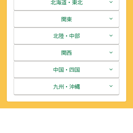
北海道・東北
北海道
関東
青森県
茨城県
北陸・中部
岩手県
栃木県
新潟県
関西
宮城県
群馬県
富山県
三重県
中国・四国
秋田県
埼玉県
石川県
滋賀県
鳥取県
九州・沖縄
山形県
千葉県
福井県
京都府
島根県
福岡県
福島県
東京都
山梨県
大阪府
岡山県
佐賀県