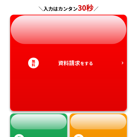
神奈川県
長野県
兵庫県
広島県
長崎県
30秒
＼入力はカンタン
／
岐阜県
奈良県
山口県
熊本県
静岡県
和歌山県
徳島県
大分県
愛知県
香川県
宮崎県
無
資料請求
をする
料
愛媛県
鹿児島県
高知県
沖縄県