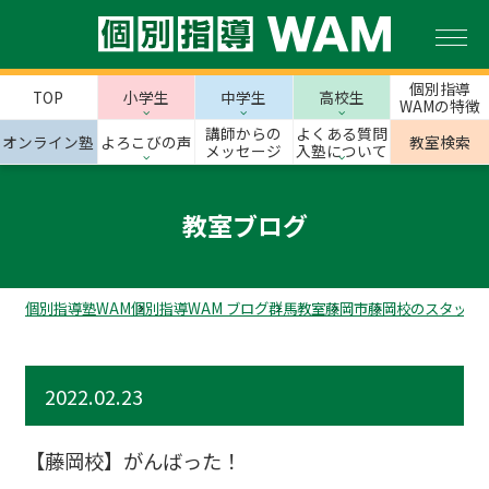
個別指導
TOP
小学生
中学生
高校生
WAMの特徴
講師からの
よくある質問
オンライン塾
よろこびの声
教室検索
メッセージ
入塾について
教室ブログ
個別指導塾WAM
個別指導WAM ブログ
群馬教室
藤岡市
藤岡校のスタッフ
2022.02.23
【藤岡校】がんばった！