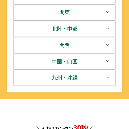
北海道
関東
青森県
茨城県
北陸・中部
岩手県
栃木県
新潟県
関西
宮城県
群馬県
富山県
三重県
中国・四国
秋田県
埼玉県
石川県
滋賀県
鳥取県
九州・沖縄
山形県
千葉県
福井県
京都府
島根県
福岡県
福島県
東京都
山梨県
大阪府
岡山県
佐賀県
神奈川県
長野県
兵庫県
広島県
長崎県
30秒
＼入力はカンタン
／