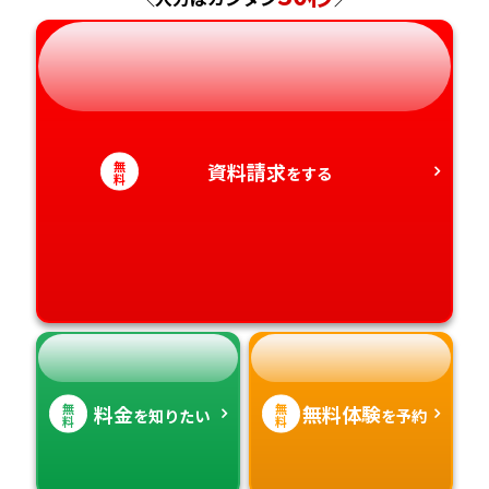
岐阜県
奈良県
山口県
熊本県
静岡県
和歌山県
徳島県
大分県
愛知県
香川県
宮崎県
無
資料請求
をする
料
愛媛県
鹿児島県
高知県
沖縄県
無
無
料金
無料体験
を知りたい
を予約
料
料