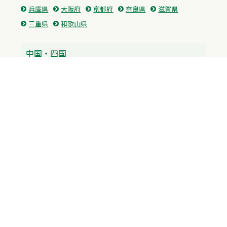
兵庫県
大阪府
京都府
奈良県
滋賀県
三重県
和歌山県
中国・四国
広島県
香川県
愛媛県
徳島県
九州・沖縄
福岡県
佐賀県
長崎県
熊本県
沖縄県
プライバシーポリシー
H.M.GROUP
WAMからのお知らせ
サイトマップ
自習室利用申込
成績保証制度 利用申込