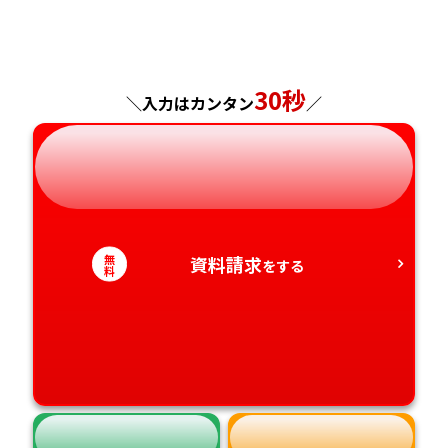
福島県
東京都
山梨県
大阪府
岡山県
佐賀県
神奈川県
長野県
兵庫県
広島県
長崎県
30秒
＼入力はカンタン
／
岐阜県
奈良県
山口県
熊本県
静岡県
和歌山県
徳島県
大分県
愛知県
香川県
宮崎県
無
資料請求
をする
料
愛媛県
鹿児島県
高知県
沖縄県