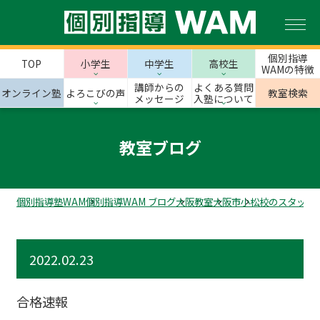
個別指導
TOP
小学生
中学生
高校生
WAMの特徴
講師からの
よくある質問
オンライン塾
よろこびの声
教室検索
メッセージ
入塾について
教室ブログ
個別指導塾WAM
個別指導WAM ブログ
大阪教室
大阪市
小松校のスタッフ
2022.02.23
合格速報