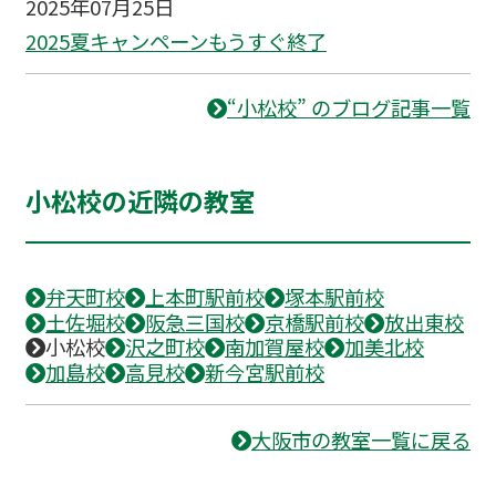
2025年07月25日
2025夏キャンペーンもうすぐ終了
“小松校” のブログ記事一覧
小松校の近隣の教室
弁天町校
上本町駅前校
塚本駅前校
土佐堀校
阪急三国校
京橋駅前校
放出東校
小松校
沢之町校
南加賀屋校
加美北校
加島校
高見校
新今宮駅前校
大阪市の教室一覧に戻る