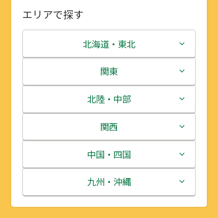
エリアで探す
北海道・東北
北海道
関東
青森県
茨城県
北陸・中部
岩手県
栃木県
新潟県
関西
宮城県
群馬県
富山県
三重県
中国・四国
秋田県
埼玉県
石川県
滋賀県
鳥取県
九州・沖縄
山形県
千葉県
福井県
京都府
島根県
福岡県