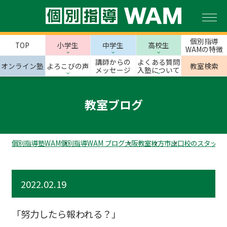
個別指導
TOP
小学生
中学生
高校生
WAMの特徴
講師からの
よくある質問
オンライン塾
よろこびの声
教室検索
メッセージ
入塾について
教室ブログ
個別指導塾WAM
個別指導WAM ブログ
大阪教室
枚方市
出口校のスタッフ
2022.02.19
「努力したら報われる？」