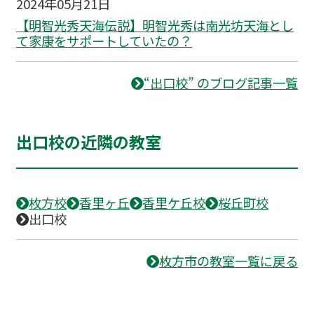
2024年05月21日
【明智光秀天海伝説】明智光秀は南光坊天海とし
て家康をサポートしていたの？
“出口校” のブログ記事一覧
出口校の近隣の教室
枚方校
香里ヶ丘
香里ケ丘校
桜丘町校
出口校
枚方市の教室一覧に戻る