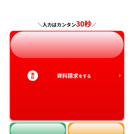
福島県
東京都
山梨県
大阪府
岡山県
佐賀県
神奈川県
長野県
兵庫県
広島県
長崎県
30秒
＼入力はカンタン
／
岐阜県
奈良県
山口県
熊本県
静岡県
和歌山県
徳島県
大分県
愛知県
香川県
宮崎県
無
資料請求
をする
料
愛媛県
鹿児島県
高知県
沖縄県