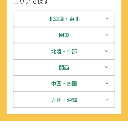
エリアで探す
北海道・東北
北海道
関東
青森県
茨城県
北陸・中部
岩手県
栃木県
新潟県
関西
宮城県
群馬県
富山県
三重県
中国・四国
秋田県
埼玉県
石川県
滋賀県
鳥取県
九州・沖縄
山形県
千葉県
福井県
京都府
島根県
福岡県