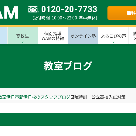
0120-20-7733
無料
受付時間 10:00～22:00(年中無休)
個別指導
高校生
オンライン塾
よろこびの声
WAMの特徴
教室ブログ
教室
伊丹市
新伊丹校のスタッフブログ
日曜特訓 公立高校入試対策