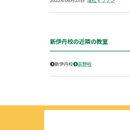
2022年06月23日
理社マラソン
新伊丹校の近隣の教室
新伊丹校
荻野校