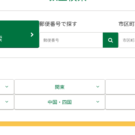
郵便番号で探す
市区町
索
関東
茨城県
中国・四国
栃木県
鳥取県
群馬県
島根県