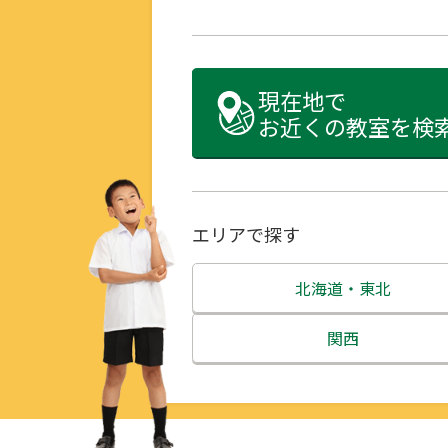
現在地で
お近くの教室を検
エリアで探す
北海道・東北
北海道
関西
青森県
三重県
岩手県
滋賀県