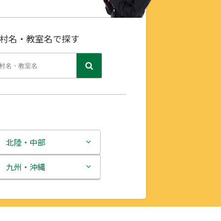
村名・教室名で探す
北陸・中部
新潟県
九州・沖縄
富山県
福岡県
石川県
佐賀県