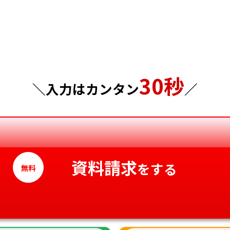
埼玉県
岡山県
千葉県
広島県
東京都
山口県
30秒
＼入力はカンタン
／
神奈川県
徳島県
香川県
愛媛県
資料請求
をする
無料
高知県